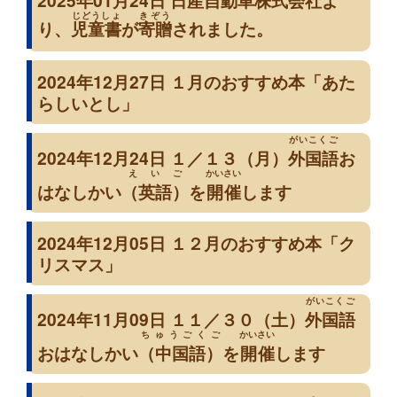
2025年01月24日
日産自動車株式会社
よ
じどうしょ
きぞう
り、
児童書
が
寄贈
されました。
2024年12月27日 １月のおすすめ本「あた
らしいとし」
がいこくご
2024年12月24日 １／１３（月）
外国語
お
えいご
かいさい
はなしかい
（英語）
を
開催
します
2024年12月05日 １２月のおすすめ本「ク
リスマス」
がいこくご
2024年11月09日 １１／３０（土）
外国語
ちゅうごくご
かいさい
おはなしかい
（中国語）
を
開催
します