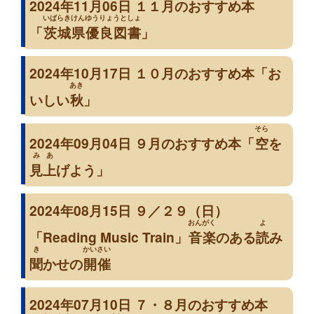
2024年11月06日 １１月のおすすめ本
いばらきけんゆうりょうとしょ
「
茨城県優良図書
」
2024年10月17日 １０月のおすすめ本「お
あき
いしい
秋
」
そら
2024年09月04日 ９月のおすすめ本「
空
を
みあ
見上
げよう」
2024年08月15日 ９／２９（日）
おんがく
よ
「Reading Music Train」
音楽
のある
読
み
き
かいさい
聞
かせの
開催
2024年07月10日 ７・８月のおすすめ本