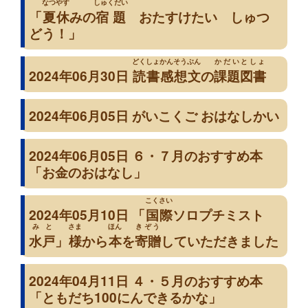
なつやす
しゅくだい
「
夏休
みの
宿題
おたすけたい しゅつ
どう！」
どくしょかんそうぶん
かだいとしょ
2024年06月30日
読書感想文
の
課題図書
2024年06月05日 がいこくご おはなしかい
2024年06月05日 ６・７月のおすすめ本
「お金のおはなし」
こくさい
2024年05月10日 「
国際
ソロプチミスト
みと
さま
ほん
きぞう
水戸
」
様
から
本
を
寄贈
していただきました
2024年04月11日 ４・５月のおすすめ本
「ともだち100にんできるかな」