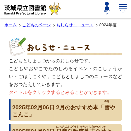
toggle
メニュ
ログイ
ー
ン
navigat
ホーム
こどものページ
おしらせ・ニュース
2024年度
こどもとしょしつからのおしらせです。
こどもやおやこでたのしめるイベントのごしょうか
い・ごほうこくや，こどもとしょしつのニュースなど
をおつたえしていきます。
タイトルをクリックするとみることができます。
ゆき
2025年02月06日 2月のおすすめ本「
雪
や
こんこ」
にっさんじどうしゃかぶしきがいしゃ