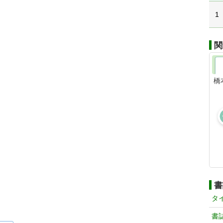
1
関
橋
書
タ
書