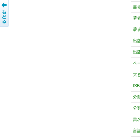
書
著
著
出
出
ペ
大
IS
分
分
書
言