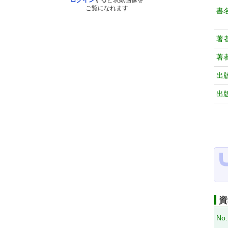
ログイン
すると表紙画像を
ご覧になれます
書
著
著
出
出
資
No.