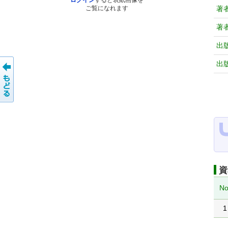
ログイン
すると表紙画像を
著
ご覧になれます
著
出
出
資
No
1