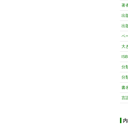
著
出
出
ペ
大
IS
分
分
書
言
内