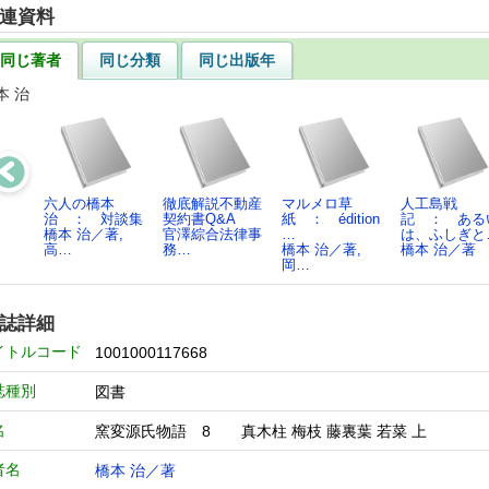
連資料
同じ著者
同じ分類
同じ出版年
本 治
六人の橋本
徹底解説不動産
マルメロ草
人工島戦
治 ： 対談集
契約書Q&A
紙 ： édition
記 ： ある
橋本 治／著,
官澤綜合法律事
…
は、ふしぎと
高…
務…
橋本 治／著,
橋本 治／著
岡…
誌詳細
イトルコード
1001000117668
誌種別
図書
名
窯変源氏物語 8 真木柱 梅枝 藤裏葉 若菜 上
者名
橋本 治／著