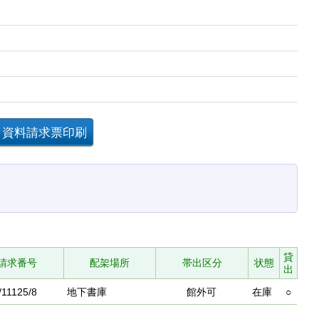
貸
請求番号
配架場所
帯出区分
状態
出
/11125/8
地下書庫
館外可
在庫
○