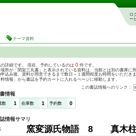
茨城県立図書館 蔵書検索・予約システム
ロ
ー
テーマ資料
0
誌の詳細です。 現在、予約しているのは
件です。
架場所が「閉架三丸書」と表示されている資料は、当館とは別の書庫に
約申込み後、資料が用意できるまで数日～１週間程度お時間をいただき
資料情報」から書誌を予約カートに入れるページに移動します。
この書誌情報へのリンク：
書情報
1
1
0
蔵数
在庫数
予約数
誌情報サマリ
窯変源氏物語 8 真木柱 
名