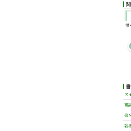
関
橋
書
タ
書
書
著