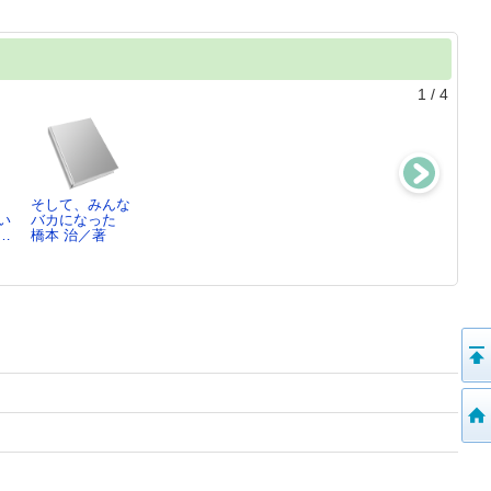
1
/
4
そして、みんな
もう少し浄瑠璃
黄金夜界
失われた近代を
い
バカになった
を読もう
橋本 治／著
求めて下
…
橋本 治／著
橋本 治／著
橋本 治／著