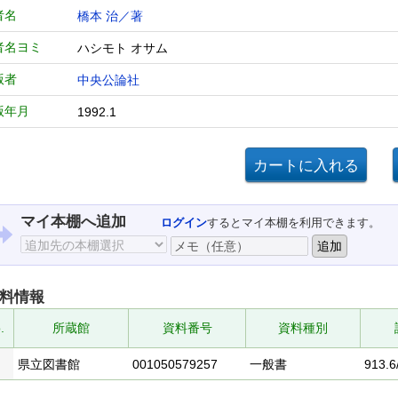
者名
橋本 治／著
者名ヨミ
ハシモト オサム
版者
中央公論社
版年月
1992.1
マイ本棚へ追加
ログイン
するとマイ本棚を利用できます。
料情報
.
所蔵館
資料番号
資料種別
県立図書館
001050579257
一般書
913.6