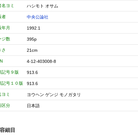
者名ヨミ
ハシモト オサム
版者
中央公論社
版年月
1992.1
ージ数
395p
きさ
21cm
BN
4-12-403008-8
類記号９版
913.6
類記号１０版
913.6
名ヨミ
ヨウヘン ゲンジ モノガタリ
語区分
日本語
容細目