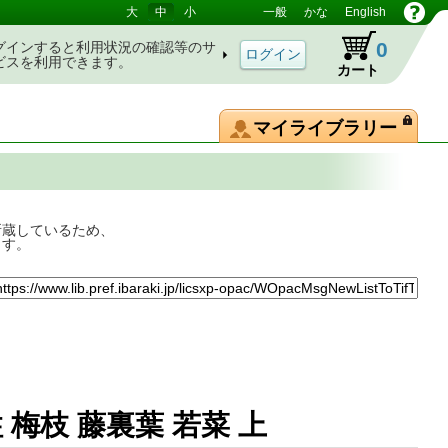
大
中
小
一般
かな
English
0
グインすると利用状況の確認等のサ
ビスを利用できます。
カート
マイライブラリー
所蔵しているため、
ます。
梅枝 藤裏葉 若菜 上