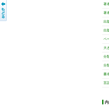
著
著
出
出
ペ
大
分
分
書
言
内