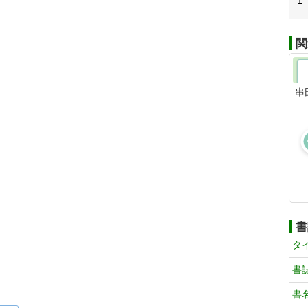
1
関
串
書
タ
書
書