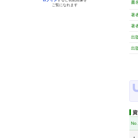
ログイン
すると表紙画像を
書
ご覧になれます
著
著
出
出
資
No.