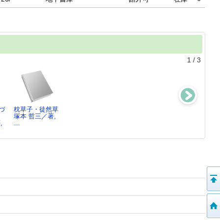
1
/
3
づ
枕草子・徒然草
漱石・鴎外・露
藤村・直哉・竜
十八史略 ：
塚本 哲三／著,
伴
之介
故事成語
,
…
塚本 哲三／著,
塚本 哲三／著,
塚本 哲三／
…
…
〔ほ…