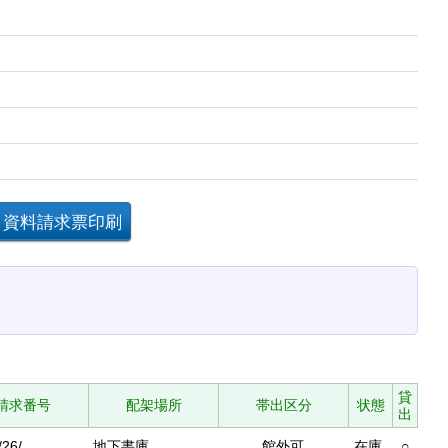
貸
請求番号
配架場所
帯出区分
状態
出
/26/
地下書庫
館外可
在庫
○