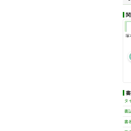
関
塚
書
タ
書
書