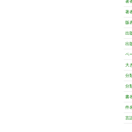
著
著
版
出
出
ペ
大
分
分
書
件
言