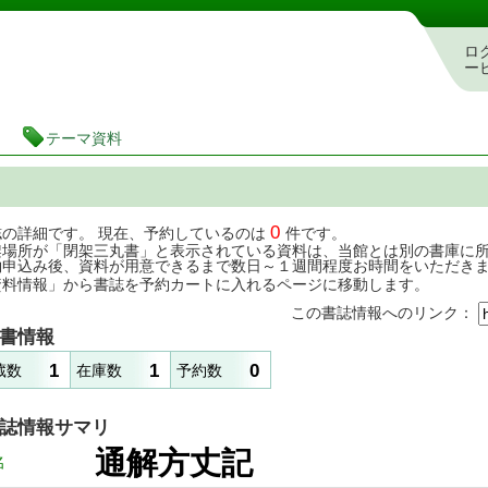
茨城県立図書館 蔵書検索・予約システム
ロ
ー
テーマ資料
0
誌の詳細です。 現在、予約しているのは
件です。
架場所が「閉架三丸書」と表示されている資料は、当館とは別の書庫に
約申込み後、資料が用意できるまで数日～１週間程度お時間をいただき
資料情報」から書誌を予約カートに入れるページに移動します。
この書誌情報へのリンク：
書情報
1
1
0
蔵数
在庫数
予約数
誌情報サマリ
通解方丈記
名