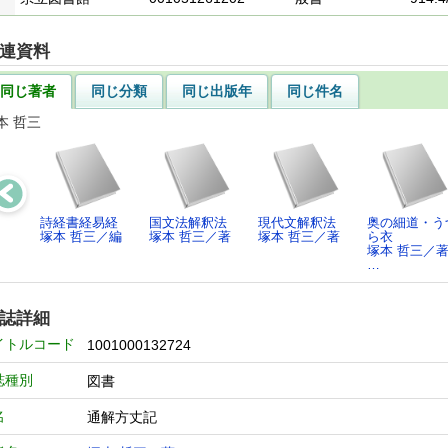
連資料
同じ著者
同じ分類
同じ出版年
同じ件名
本 哲三
詩経書経易経
国文法解釈法
現代文解釈法
奥の細道・う
塚本 哲三／編
塚本 哲三／著
塚本 哲三／著
ら衣
塚本 哲三／著
…
誌詳細
イトルコード
1001000132724
誌種別
図書
名
通解方丈記