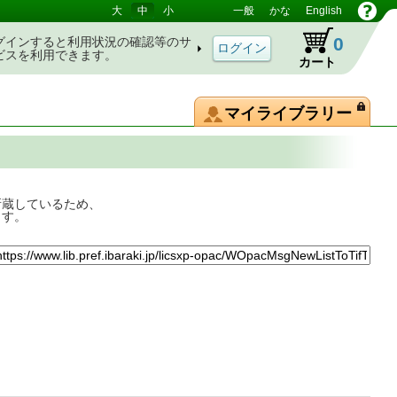
大
中
小
一般
かな
English
0
グインすると利用状況の確認等のサ
ビスを利用できます。
カート
マイライブラリー
所蔵しているため、
ます。