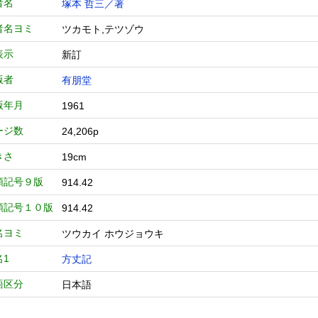
者名
塚本 哲三／著
者名ヨミ
ツカモト,テツゾウ
表示
新訂
版者
有朋堂
版年月
1961
ージ数
24,206p
きさ
19cm
類記号９版
914.42
類記号１０版
914.42
名ヨミ
ツウカイ ホウジョウキ
名1
方丈記
語区分
日本語