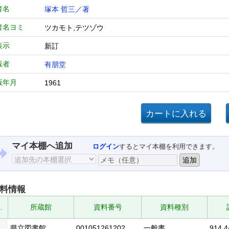
者名
塚本 哲三／著
者名ヨミ
ツカモト,テツゾウ
表示
新訂
版者
有朋堂
版年月
1961
マイ本棚へ追加
ログイン
するとマイ本棚を利用できます。
料情報
.
所蔵館
資料番号
資料種別
県立図書館
001051261202
一般書
914.4