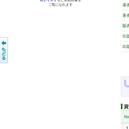
ログイン
すると表紙画像を
著
ご覧になれます
著
版
出
出
資
No
1