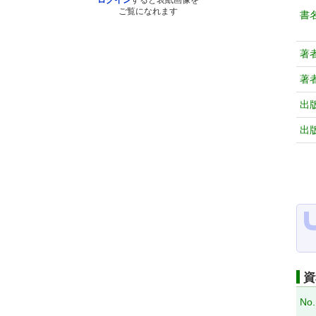
ログイン
すると表紙画像を
ご覧になれます
書
著
著
出
出
資
No.