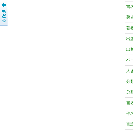
書
著
著
出
出
ペ
大
分
分
書
件
言