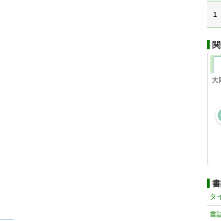
1
関
大
書
タ
書