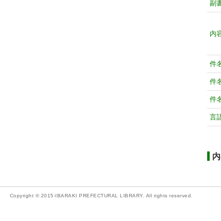
副
内
件
件
件
言
内
Copyright © 2015-IBARAKI PREFECTURAL LIBRARY. All rights reserved.