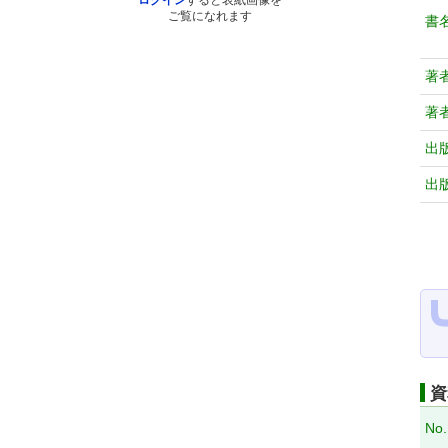
ログイン
すると表紙画像を
ご覧になれます
書
著
著
出
出
資
No.