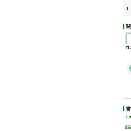
1
関
竹
書
タ
書