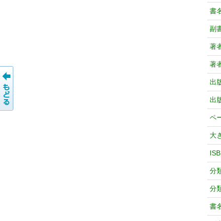
書
副
著
著
出
出
ペ
大
IS
分
分
書