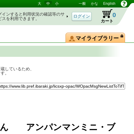
大
中
小
一般
かな
English
0
グインすると利用状況の確認等のサ
ビスを利用できます。
カート
マイライブラリー
所蔵しているため、
ます。
まん アンパンマンミニ・ブ