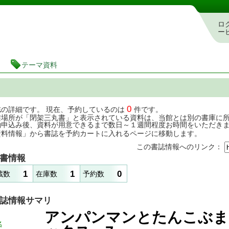
茨城県立図書館 蔵書検索・予約システム
ロ
ー
テーマ資料
0
誌の詳細です。 現在、予約しているのは
件です。
架場所が「閉架三丸書」と表示されている資料は、当館とは別の書庫に
約申込み後、資料が用意できるまで数日～１週間程度お時間をいただき
資料情報」から書誌を予約カートに入れるページに移動します。
この書誌情報へのリンク：
書情報
1
1
0
蔵数
在庫数
予約数
誌情報サマリ
アンパンマンとたんこぶ
名