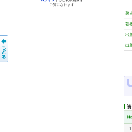
ログイン
すると表紙画像を
ご覧になれます
著
著
出
出
資
No
1