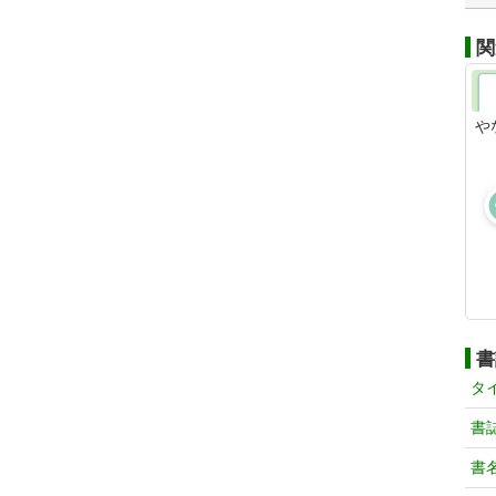
関
や
書
タ
書
書