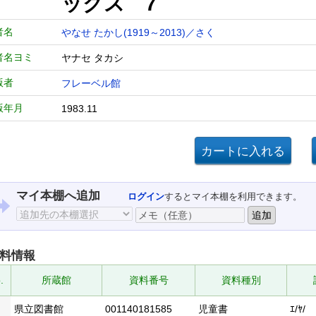
ックス 7
者名
やなせ たかし(1919～2013)／さく
者名ヨミ
ヤナセ タカシ
版者
フレーベル館
版年月
1983.11
マイ本棚へ追加
ログイン
するとマイ本棚を利用できます。
料情報
.
所蔵館
資料番号
資料種別
県立図書館
001140181585
児童書
ｴ/ﾔ/