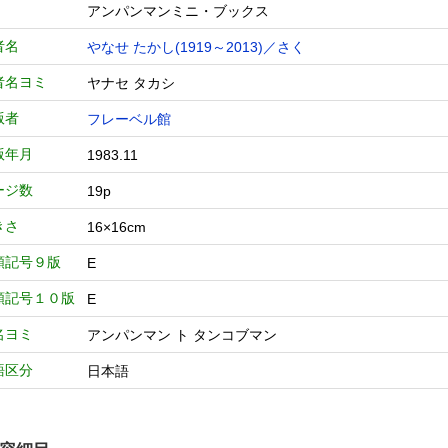
アンパンマンミニ・ブックス
者名
やなせ たかし(1919～2013)／さく
者名ヨミ
ヤナセ タカシ
版者
フレーベル館
版年月
1983.11
ージ数
19p
きさ
16×16cm
類記号９版
E
類記号１０版
E
名ヨミ
アンパンマン ト タンコブマン
語区分
日本語