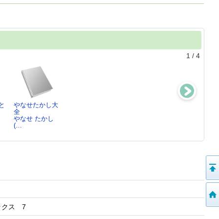
1
/
4
と
やなせたかし大
てんしのぐらた
かばこさん
リトル・ボオ
全
ん
やなせ たかし
やなせ たかし
し
やなせ たかし
やなせ たかし
(…
(…
(…
(…
・ブックス 7