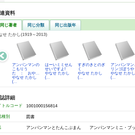
連資料
同じ著者
同じ分類
同じ出版年
なせ たかし(1919～2013)
アンパンマンの
はーいミミせん
すぎのきとのぎ
アンパンマン
こもりう
せいですよ!
く
リンゴぼうや
た ： おや…
やなせ たかし
やなせ たかし
やなせ たか
やなせ たかし
(…
(…
(…
(…
誌詳細
イトルコード
1001000156814
誌種別
図書
名
アンパンマンとたんこぶまん アンパンマンミニ