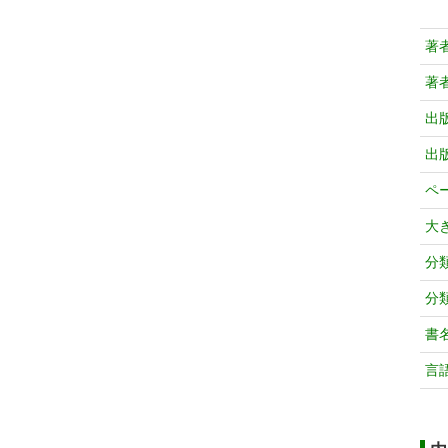
著
著
出
出
ペ
大
分
分
書
言