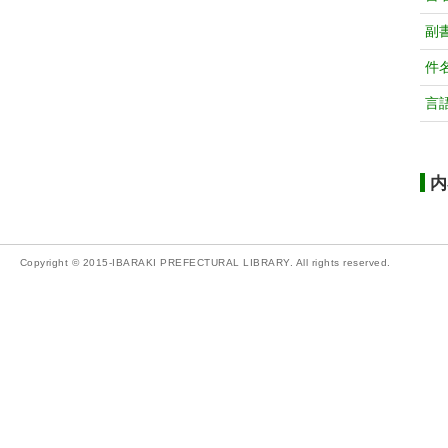
副
件
言
内
Copyright © 2015-IBARAKI PREFECTURAL LIBRARY. All rights reserved.