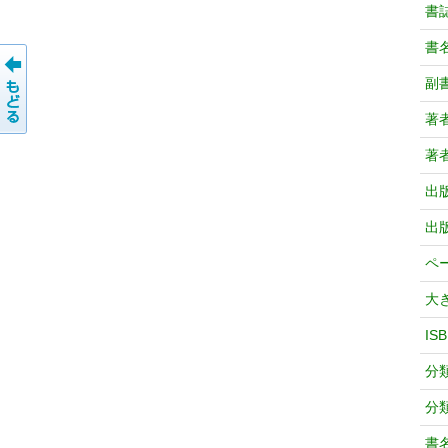
書
書
副
著
著
出
出
ペ
大
IS
分
分
書