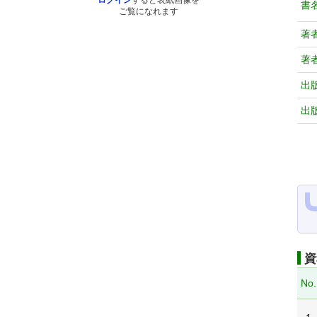
ログイン
すると表紙画像を
書
ご覧になれます
著
著
出
出
資
No.