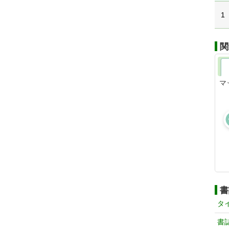
1
関
マ
書
タ
書