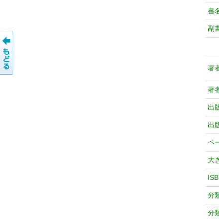
書
副
著
著
出
出
ペ
大
IS
分
分