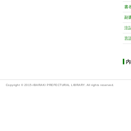
書
副
注
言
内
Copyright © 2015-IBARAKI PREFECTURAL LIBRARY. All rights reserved.