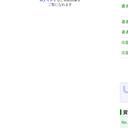
ログイン
すると表紙画像を
ご覧になれます
書
著
著
出
出
資
No.