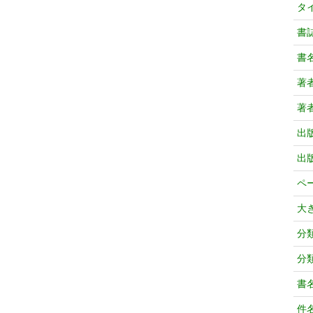
タ
書
書
著
著
出
出
ペ
大
分
分
書
件