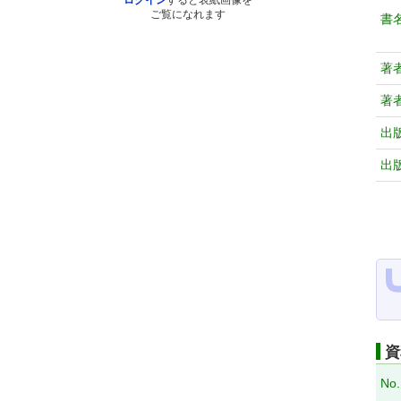
ログイン
すると表紙画像を
ご覧になれます
書
著
著
出
出
資
No.