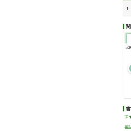
1
関
53
書
タ
書