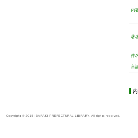
内
著
件
言
内
Copyright © 2015-IBARAKI PREFECTURAL LIBRARY. All rights reserved.