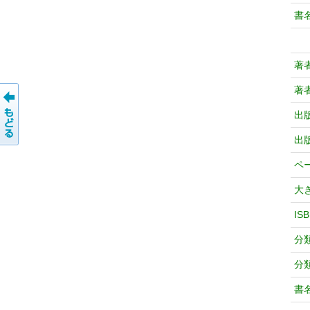
書
著
著
出
出
ペ
大
IS
分
分
書