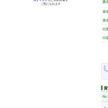
ログイン
すると表紙画像を
書
ご覧になれます
著
著
出
出
資
No.