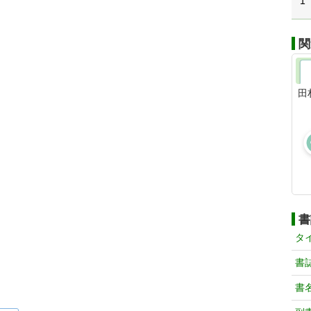
1
関
田
書
タ
書
書