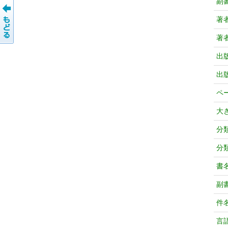
副
著
著
出
出
ペ
大
分
分
書
副
件
言