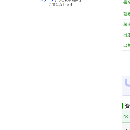
ログイン
すると表紙画像を
書
ご覧になれます
著
著
出
出
資
No.