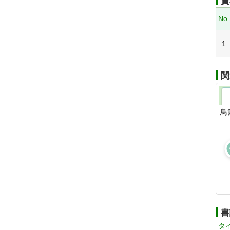
資
No.
1
関
鳥
書
タ