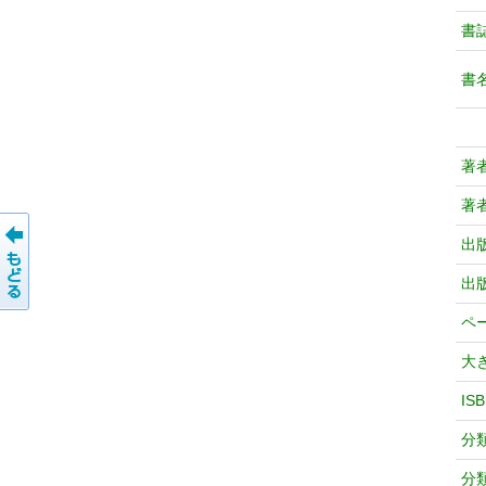
書
書
著
著
出
出
ペ
大
IS
分
分