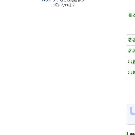
ログイン
すると表紙画像を
ご覧になれます
書
著
著
出
出