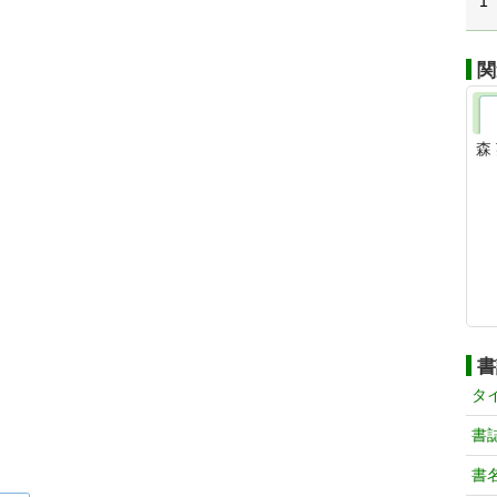
1
関
森 
書
タ
書
書