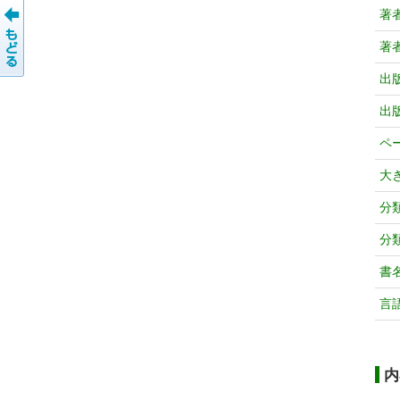
著
著
出
出
ペ
大
分
分
書
言
内