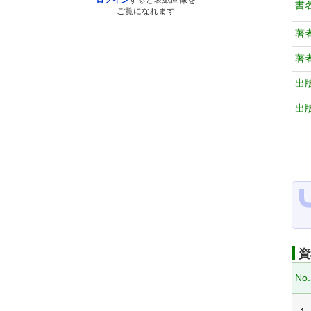
ログイン
すると表紙画像を
書
ご覧になれます
著
著
出
出
資
No.