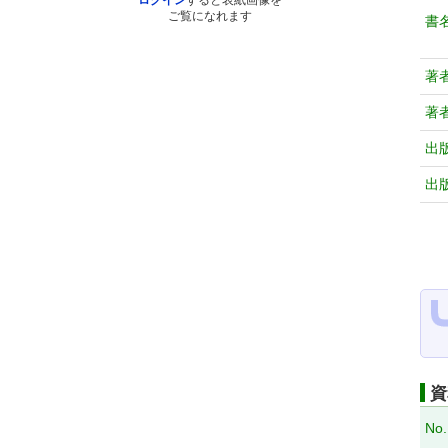
ログイン
すると表紙画像を
ご覧になれます
書
著
著
出
出
資
No.