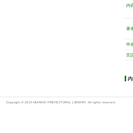
内
著
件
言
内
Copyright © 2015-IBARAKI PREFECTURAL LIBRARY. All rights reserved.