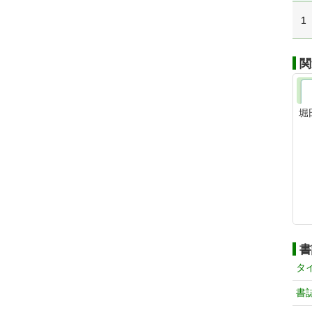
1
関
堀
書
タ
書