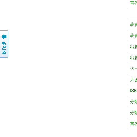
書
著
著
出
出
ペ
大
IS
分
分
書