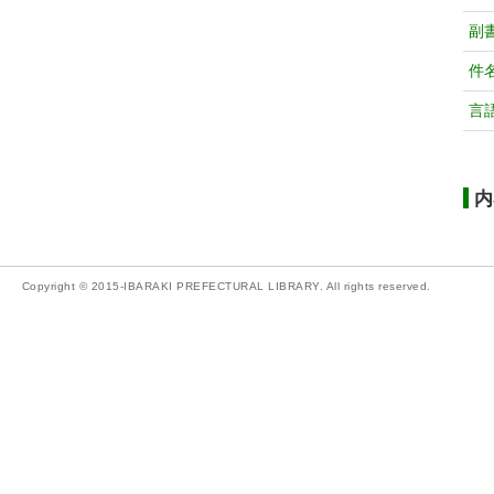
副
件
言
内
Copyright © 2015-IBARAKI PREFECTURAL LIBRARY. All rights reserved.