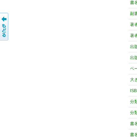
書
副
著
著
出
出
ペ
大
IS
分
分
書
書