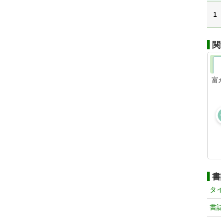
1
関
富
書
タ
書