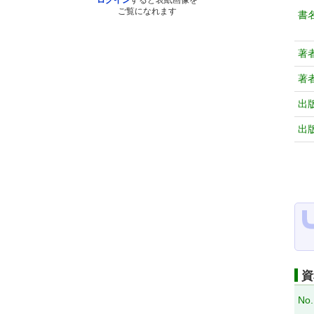
ログイン
すると表紙画像を
ご覧になれます
書
著
著
出
出
資
No.