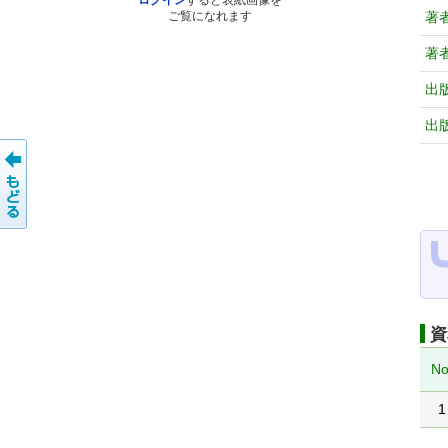
ログイン
すると表紙画像を
著
ご覧になれます
著
出
出
資
No
1