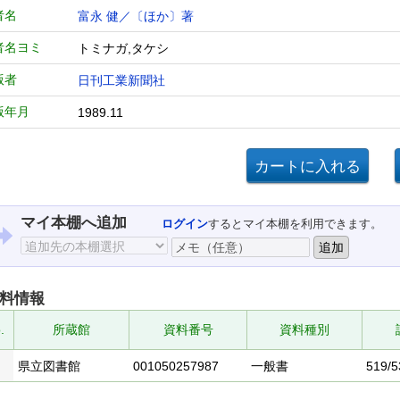
者名
富永 健／〔ほか〕著
者名ヨミ
トミナガ,タケシ
版者
日刊工業新聞社
版年月
1989.11
マイ本棚へ追加
ログイン
するとマイ本棚を利用できます。
料情報
.
所蔵館
資料番号
資料種別
県立図書館
001050257987
一般書
519/5