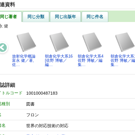
連資料
同じ著者
同じ分類
同じ出版年
同じ件名
永 健
放射化学概論
朝倉化学大系16
朝倉化学大系4
朝倉化学大系
富永 健／著,
[佐野 博敏／
佐野 博敏／編
佐野 博敏／
佐…
編…
集…
集…
誌詳細
イトルコード
1001000487183
誌種別
図書
名
フロン
書名
世界の対応技術の対応