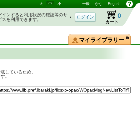
大
中
小
一般
かな
English
0
グインすると利用状況の確認等のサ
ビスを利用できます。
カート
マイライブラリー
所蔵しているため、
ます。