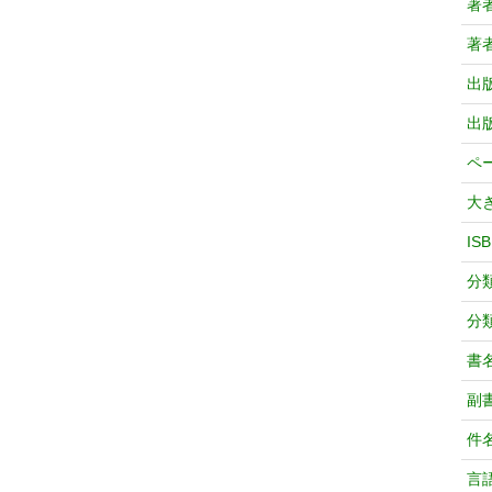
著
著
出
出
ペ
大
IS
分
分
書
副
件
言