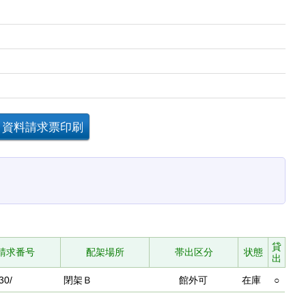
貸
請求番号
配架場所
帯出区分
状態
出
30/
閉架Ｂ
館外可
在庫
○