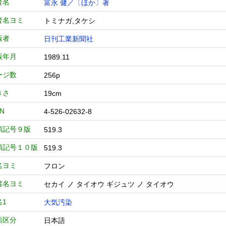
者名
富永 健／〔ほか〕著
者名ヨミ
トミナガ,タケシ
版者
日刊工業新聞社
版年月
1989.11
ージ数
256p
きさ
19cm
BN
4-526-02632-8
類記号９版
519.3
類記号１０版
519.3
名ヨミ
フロン
書名ヨミ
セカイ ノ タイオウ ギジュツ ノ タイオウ
名1
大気汚染
語区分
日本語