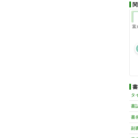
関
富
書
タ
書
書
副