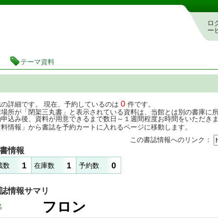
茨城県立図書館 蔵書検索・予約システム
ロ
ー
テーマ資料
0
誌の詳細です。 現在、予約しているのは
件です。
架場所が「閉架三丸書」と表示されている資料は、当館とは別の書庫に
約申込み後、資料が用意できるまで数日～１週間程度お時間をいただき
資料情報」から書誌を予約カートに入れるページに移動します。
この書誌情報へのリンク：
書情報
1
1
0
蔵数
在庫数
予約数
誌情報サマリ
フロン
名