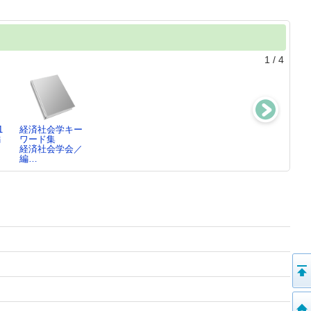
1
/
4
1
経済社会学キー
朝倉化学大系8
朝倉化学大系12
放射化学概論
編
ワード集
佐野 博敏／編
佐野 博敏(19…
富永 健(193…
経済社会学会／
集…
編…