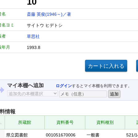
10
者名
斎藤 英俊(1946～)／著
者名ヨミ
サイトウ ヒデトシ
版者
草思社
版年月
1993.8
マイ本棚へ追加
ログイン
するとマイ本棚を利用できます。
料情報
.
所蔵館
資料番号
資料種別
県立図書館
001051670006
一般書
521/1