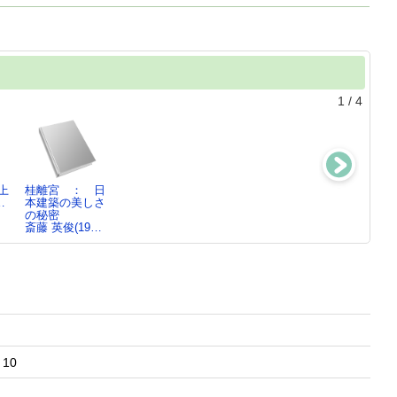
1
/
4
上
桂離宮 ： 日
江戸の町上
江戸の町下
法隆寺 ： 世
…
本建築の美しさ
内藤 昌(193…
内藤 昌(193…
界最古の木造建
の秘密
築
斎藤 英俊(19…
西岡 常一(19…
か 10