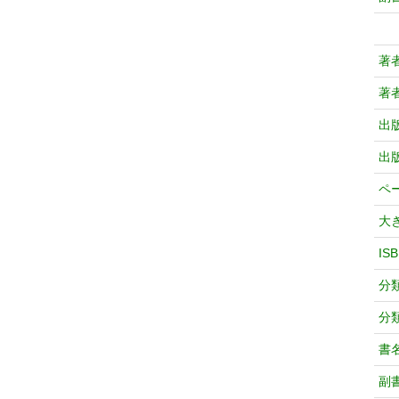
著
著
出
出
ペ
大
IS
分
分
書
副