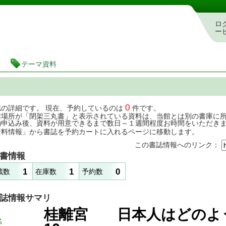
茨城県立図書館 蔵書検索・予約システム
ロ
ー
テーマ資料
0
誌の詳細です。 現在、予約しているのは
件です。
架場所が「閉架三丸書」と表示されている資料は、当館とは別の書庫に
約申込み後、資料が用意できるまで数日～１週間程度お時間をいただき
資料情報」から書誌を予約カートに入れるページに移動します。
この書誌情報へのリンク：
書情報
1
1
0
蔵数
在庫数
予約数
誌情報サマリ
桂離宮 日本人はどのよ
名