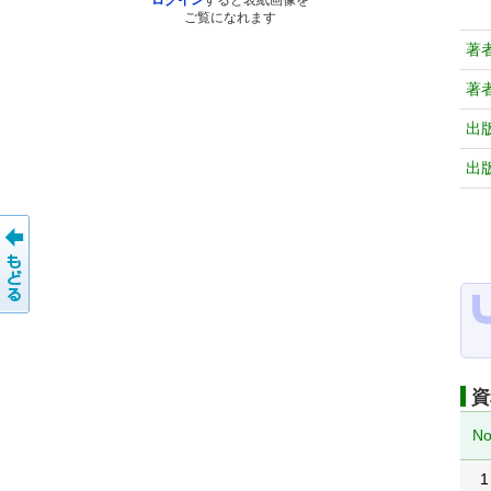
ログイン
すると表紙画像を
ご覧になれます
著
著
出
出
資
No
1