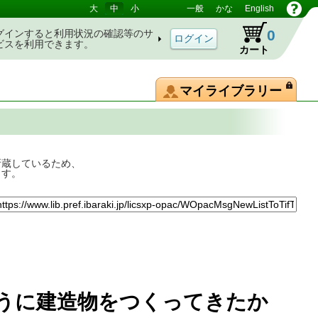
大
中
小
一般
かな
English
0
グインすると利用状況の確認等のサ
ビスを利用できます。
カート
マイライブラリー
所蔵しているため、
ます。
うに建造物をつくってきたか