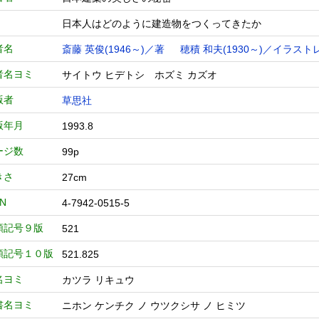
日本人はどのように建造物をつくってきたか
者名
斎藤 英俊(1946～)／著
穂積 和夫(1930～)／イラス
者名ヨミ
サイトウ ヒデトシ ホズミ カズオ
版者
草思社
版年月
1993.8
ージ数
99p
きさ
27cm
BN
4-7942-0515-5
類記号９版
521
類記号１０版
521.825
名ヨミ
カツラ リキュウ
書名ヨミ
ニホン ケンチク ノ ウツクシサ ノ ヒミツ