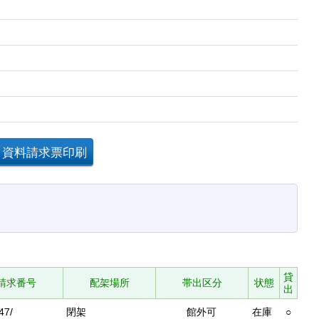
貸
請求番号
配架場所
帯出区分
状態
出
47/
閉架
館外可
在庫
○