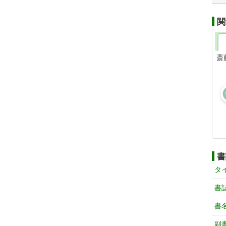
関
斎
書
タ
書
書
副