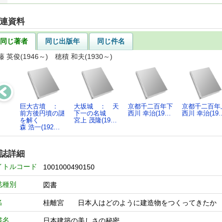
連資料
同じ著者
同じ出版年
同じ件名
藤 英俊(1946～) 穂積 和夫(1930～)
巨大古墳 ：
大坂城 ： 天
京都千二百年下
京都千二百年
前方後円墳の謎
下一の名城
西川 幸治(19…
西川 幸治(19
を解く
宮上 茂隆(19…
森 浩一(192…
誌詳細
イトルコード
1001000490150
誌種別
図書
名
桂離宮 日本人はどのように建造物をつくってきた
書名
日本建築の美しさの秘密