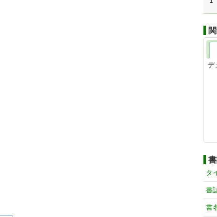
1
関
デ
書
タ
書
書