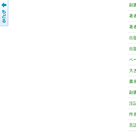
副
著
著
出
出
ペ
大
書
副
注
件
言