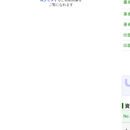
ログイン
すると表紙画像を
書
ご覧になれます
著
著
出
出
資
No.