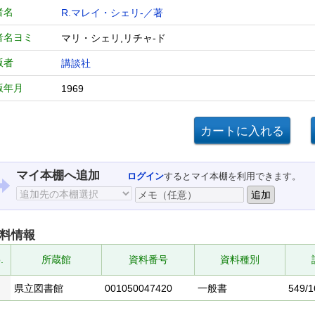
者名
R.マレイ・シェリ-／著
者名ヨミ
マリ・シェリ,リチャ-ド
版者
講談社
版年月
1969
マイ本棚へ追加
ログイン
するとマイ本棚を利用できます。
料情報
.
所蔵館
資料番号
資料種別
県立図書館
001050047420
一般書
549/1