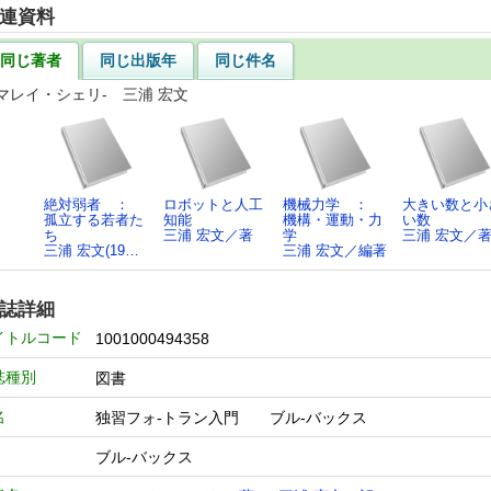
連資料
同じ著者
同じ出版年
同じ件名
.マレイ・シェリ- 三浦 宏文
絶対弱者 ：
ロボットと人工
機械力学 ：
大きい数と小
孤立する若者た
知能
機構・運動・力
い数
ち
三浦 宏文／著
学
三浦 宏文／
三浦 宏文(19…
三浦 宏文／編著
誌詳細
イトルコード
1001000494358
誌種別
図書
名
独習フォ-トラン入門 ブル-バックス
ブル-バックス