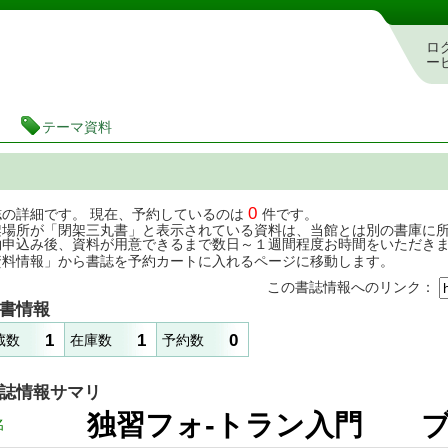
茨城県立図書館 蔵書検索・予約システム
ロ
ー
テーマ資料
0
誌の詳細です。 現在、予約しているのは
件です。
架場所が「閉架三丸書」と表示されている資料は、当館とは別の書庫に
約申込み後、資料が用意できるまで数日～１週間程度お時間をいただき
資料情報」から書誌を予約カートに入れるページに移動します。
この書誌情報へのリンク：
書情報
1
1
0
蔵数
在庫数
予約数
誌情報サマリ
独習フォ-トラン入門 
名