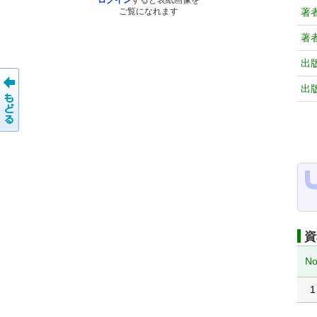
ログイン
すると表紙画像を
著
ご覧になれます
著
出
出
資
No
1