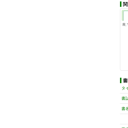
関
R
書
タ
書
書