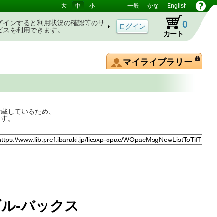
大
中
小
一般
かな
English
0
グインすると利用状況の確認等のサ
ビスを利用できます。
カート
マイライブラリー
所蔵しているため、
ます。
ブル-バックス