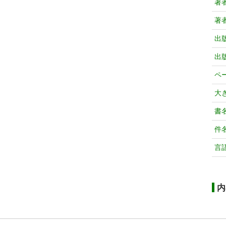
著
著
出
出
ペ
大
書
件
言
内