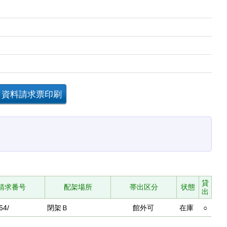
貸
請求番号
配架場所
帯出区分
状態
出
64/
閉架Ｂ
館外可
在庫
○