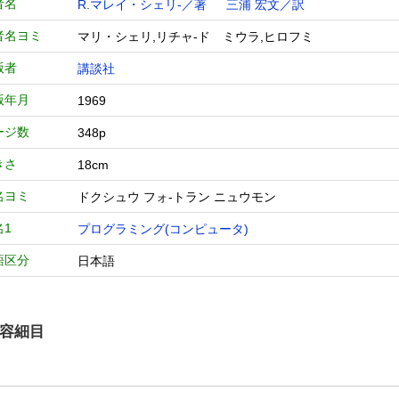
者名
R.マレイ・シェリ-／著
三浦 宏文／訳
者名ヨミ
マリ・シェリ,リチャ-ド ミウラ,ヒロフミ
版者
講談社
版年月
1969
ージ数
348p
きさ
18cm
名ヨミ
ドクシュウ フォ-トラン ニュウモン
名1
プログラミング(コンピュータ)
語区分
日本語
容細目