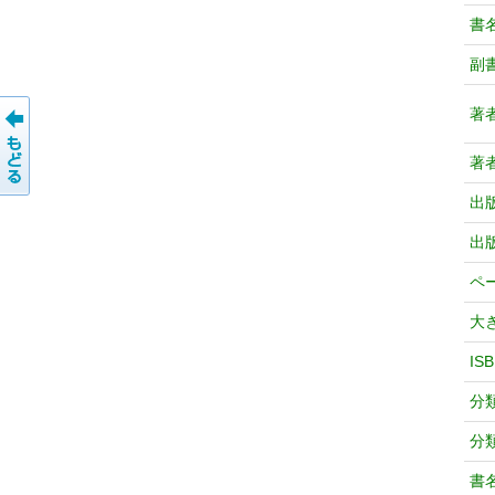
書
副
著
著
出
出
ペ
大
IS
分
分
書