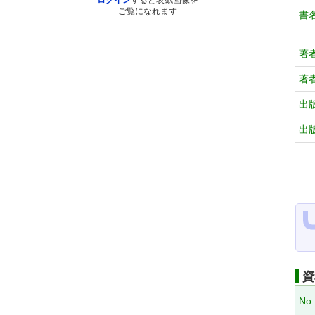
ログイン
すると表紙画像を
ご覧になれます
書
著
著
出
出
資
No.