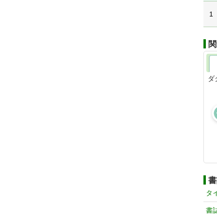
1
関
ダ
書
タ
書