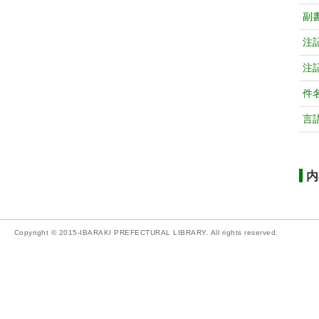
副
注
注
件
言
内
Copyright © 2015-IBARAKI PREFECTURAL LIBRARY. All rights reserved.