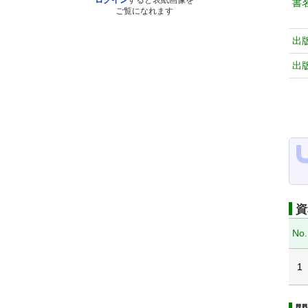
ログイン
すると表紙画像を
書
ご覧になれます
出
出
資
No.
1