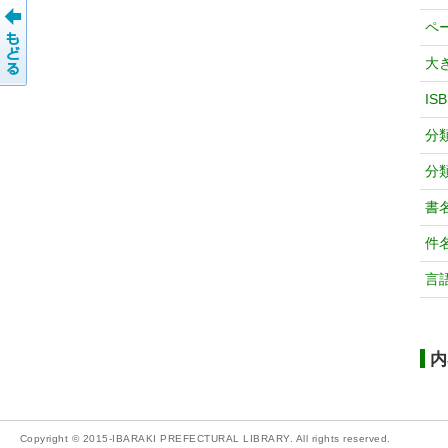
ペ
大
IS
分
分
書
件
言
内
Copyright © 2015-IBARAKI PREFECTURAL LIBRARY. All rights reserved.