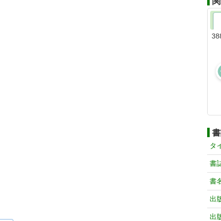
関
38
書
タ
書
書
出
出