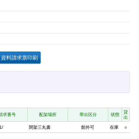
貸
請求番号
配架場所
帯出区分
状態
出
1/
閉架三丸書
館外可
在庫
○