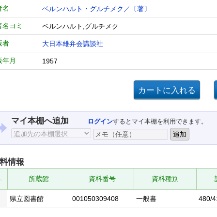
者名
ベルンハルト・グルチメク／〔著〕
者名ヨミ
ベルンハルト,グルチメク
版者
大日本雄弁会講談社
版年月
1957
マイ本棚へ追加
ログイン
するとマイ本棚を利用できます。
料情報
.
所蔵館
資料番号
資料種別
県立図書館
001050309408
一般書
480/4