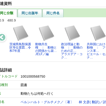
連資料
同じ分類
同じ出版年
同じ件名
0.9 480.9
茨城県鳥獣保護
動物共生
政治理論と動
共和国におけ
区等位置図…令
権 ： 動物と
物 ： 動物の
動物 ： フ
和7年度
の関係から築…
ための正…
ンス革…
JELF／編
アラスデア・コ
ピエール・セ
ク…
ナ…
誌詳細
イトルコード
1001000568750
誌種別
図書
名
動物たちは何処へ行く
者名
ベルンハルト・グルチメク／〔著〕
林 文彦( 翻訳)／