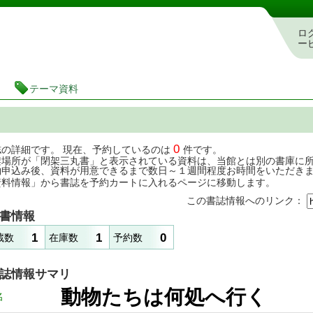
茨城県立図書館 蔵書検索・予約システム
ロ
ー
テーマ資料
0
誌の詳細です。 現在、予約しているのは
件です。
架場所が「閉架三丸書」と表示されている資料は、当館とは別の書庫に
約申込み後、資料が用意できるまで数日～１週間程度お時間をいただき
資料情報」から書誌を予約カートに入れるページに移動します。
この書誌情報へのリンク：
書情報
1
1
0
蔵数
在庫数
予約数
誌情報サマリ
動物たちは何処へ
名