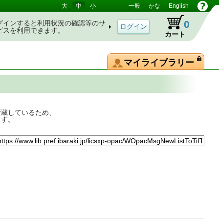
大
中
小
一般
かな
English
0
グインすると利用状況の確認等のサ
ビスを利用できます。
カート
マイライブラリー
所蔵しているため、
ます。
行く