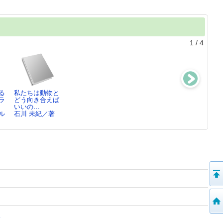
1
/
4
る
私たちは動物と
新・動物の解放
猫と考える動物
茨城県鳥獣保護
ラ
どう向き合えば
ピーター・シン
のいのち ：
区等位置図…令
いいの…
ガ…
命に優…
和6年度
ル
石川 未紀／著
木村 友祐／著
訳