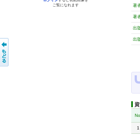
ログイン
すると表紙画像を
著
ご覧になれます
著
出
出
資
No
1