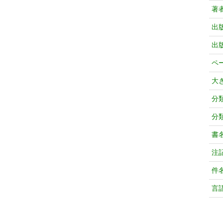
著
出
出
ペ
大
分
分
書
注
件
言