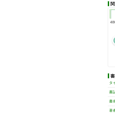
関
48
書
タ
書
書
著