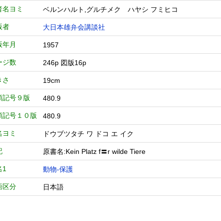
者名ヨミ
ベルンハルト,グルチメク ハヤシ フミヒコ
版者
大日本雄弁会講談社
版年月
1957
ージ数
246p 図版16p
きさ
19cm
類記号９版
480.9
類記号１０版
480.9
名ヨミ
ドウブツタチ ワ ドコ エ イク
記
原書名:Kein Platz f〓r wilde Tiere
名1
動物-保護
語区分
日本語