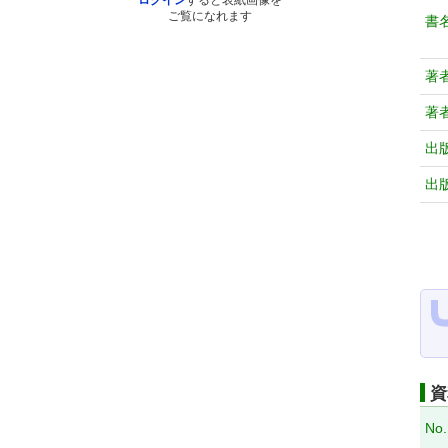
ログイン
すると表紙画像を
ご覧になれます
書
著
著
出
出
資
No.