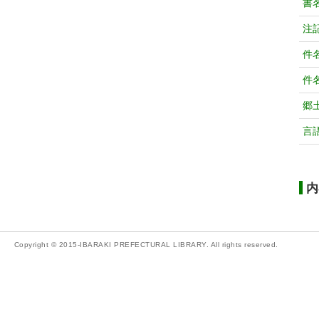
書
注
件
件
郷
言
内
Copyright © 2015-IBARAKI PREFECTURAL LIBRARY. All rights reserved.