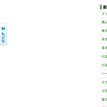
書
タ
書
書
著
著
出
出
ペ
大
分
書