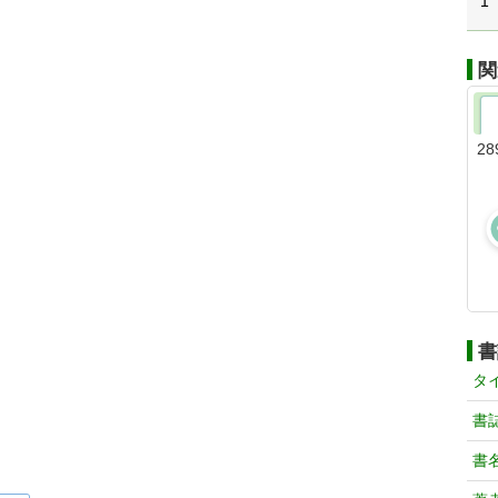
1
関
28
書
タ
書
書