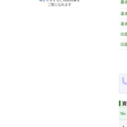
ログイン
すると表紙画像を
書
ご覧になれます
著
著
出
出
資
No.