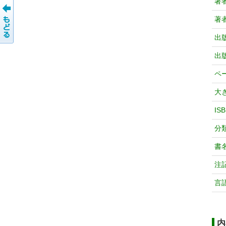
著
著
出
出
ペ
大
IS
分
書
注
言
内