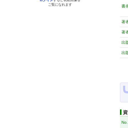
ログイン
すると表紙画像を
ご覧になれます
書
著
著
出
出
資
No.