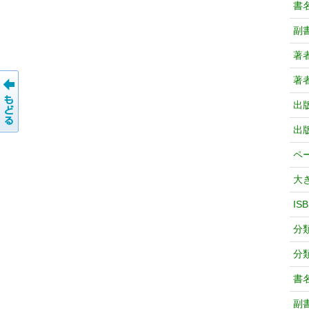
書
副
著
著
出
出
ペ
大
IS
分
分
書
副