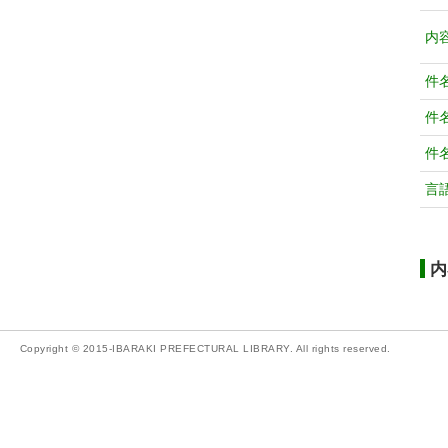
内
件
件
件
言
内
Copyright © 2015-IBARAKI PREFECTURAL LIBRARY. All rights reserved.