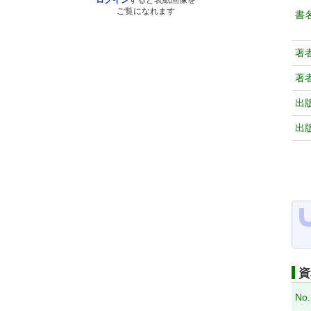
ログイン
すると表紙画像を
ご覧になれます
書
著
著
出
出
資
No.