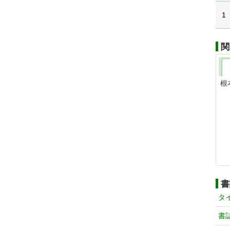
1
関
根
書
タ
書