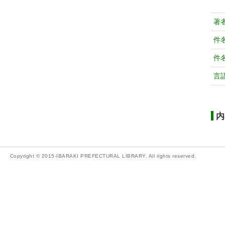
著
件
件
言
内
Copyright © 2015-IBARAKI PREFECTURAL LIBRARY. All rights reserved.