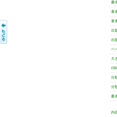
書
著
著
出
出
ペ
大
IS
分
分
書
内