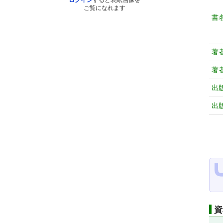
ログイン
すると表紙画像を
ご覧になれます
書
著
著
出
出
資