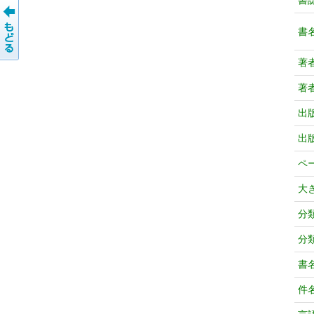
書
書
著
著
出
出
ペ
大
分
分
書
件