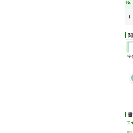
No.
1
関
宇
書
タ