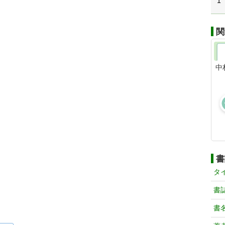
1
関
中
書
タ
書
書