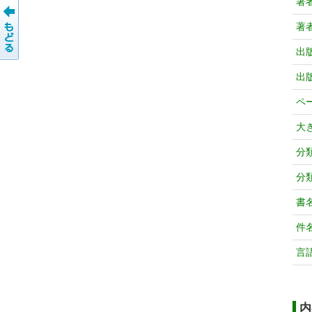
著
著
出
出
ペ
大
分
分
書
件
言
内