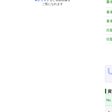
ログイン
すると表紙画像を
書
ご覧になれます
著
著
出
出
資
No.