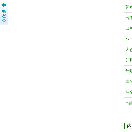
著
出
出
ペ
大
分
分
書
件
言
内