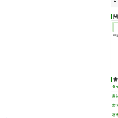
1
関
朝
書
タ
書
書
著