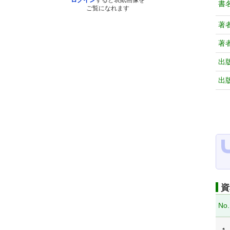
ログイン
すると表紙画像を
書
ご覧になれます
著
著
出
出
資
No.