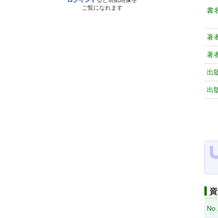
ログイン
すると表紙画像を
ご覧になれます
書
著
著
出
出
資
No.