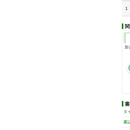
1
関
加
書
タ
書