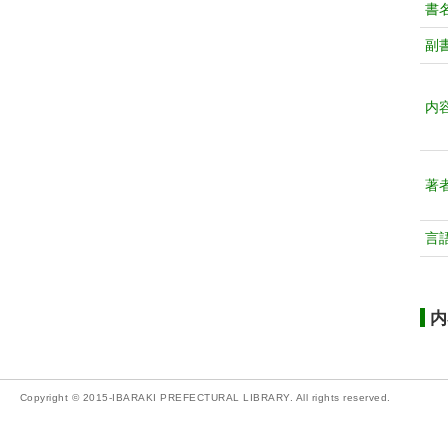
書
副
内
著
言
内
Copyright © 2015-IBARAKI PREFECTURAL LIBRARY. All rights reserved.