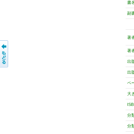
書
副
著
著
出
出
ペ
大
IS
分
分