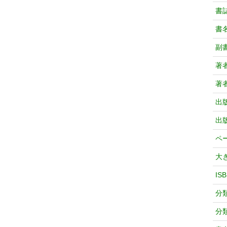
書
書
副
著
著
出
出
ペ
大
IS
分
分