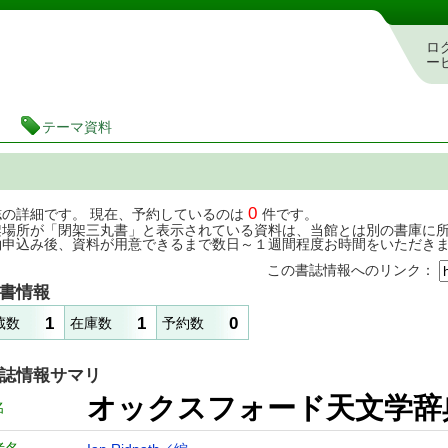
茨城県立図書館 蔵書検索・予約システム
ロ
ー
テーマ資料
0
誌の詳細です。 現在、予約しているのは
件です。
架場所が「閉架三丸書」と表示されている資料は、当館とは別の書庫に
約申込み後、資料が用意できるまで数日～１週間程度お時間をいただき
この書誌情報へのリンク：
書情報
1
1
0
蔵数
在庫数
予約数
誌情報サマリ
オックスフォード天
名