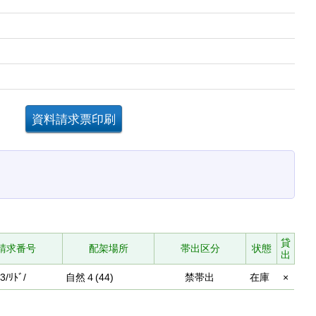
。
貸
請求番号
配架場所
帯出区分
状態
出
3/ﾘﾄﾞ/
自然４(44)
禁帯出
在庫
×