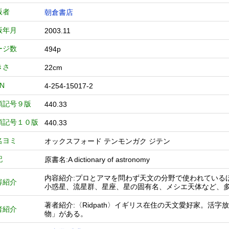
版者
朝倉書店
版年月
2003.11
ージ数
494p
きさ
22cm
BN
4-254-15017-2
類記号９版
440.33
類記号１０版
440.33
名ヨミ
オックスフォード テンモンガク ジテン
記
原書名:A dictionary of astronomy
内容紹介:プロとアマを問わず天文の分野で使われている
容紹介
小惑星、流星群、星座、星の固有名、メシエ天体など、
著者紹介:〈Ridpath〉イギリス在住の天文愛好家。
者紹介
物」がある。