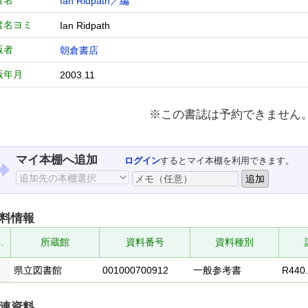
者名
Ian Ridpath／編
者名ヨミ
Ian Ridpath
版者
朝倉書店
版年月
2003.11
※この書誌は予約できません
マイ本棚へ追加
ログイン
するとマイ本棚を利用できます。
料情報
.
所蔵館
資料番号
資料種別
県立図書館
001000700912
一般参考書
R440.
連資料