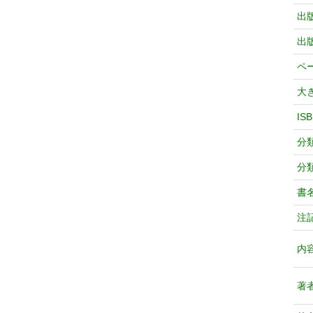
出
出
ペ
大
IS
分
分
書
注
内
著