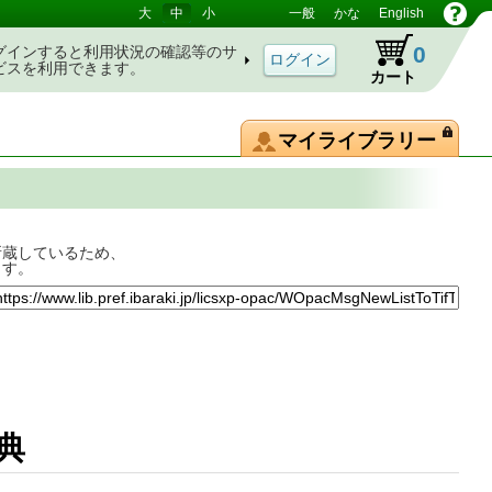
大
中
小
一般
かな
English
0
グインすると利用状況の確認等のサ
ビスを利用できます。
カート
マイライブラリー
所蔵しているため、
ます。
文学辞典