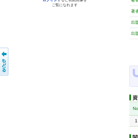
著
ログイン
すると表紙画像を
ご覧になれます
著
出
出
資
No
1
関