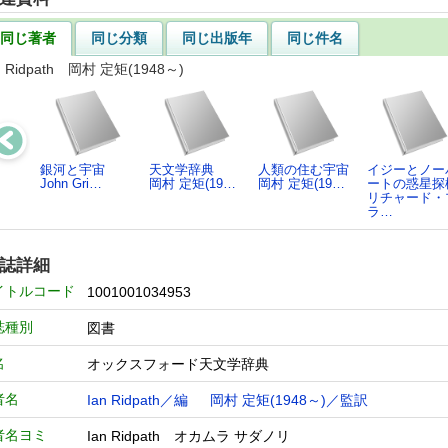
同じ著者
同じ分類
同じ出版年
同じ件名
n Ridpath 岡村 定矩(1948～)
銀河と宇宙
天文学辞典
人類の住む宇宙
イジーとノー
John Gri…
岡村 定矩(19…
岡村 定矩(19…
ートの惑星探
リチャード・
ラ…
誌詳細
イトルコード
1001001034953
誌種別
図書
名
オックスフォード天文学辞典
者名
Ian Ridpath／編
岡村 定矩(1948～)／監訳
者名ヨミ
Ian Ridpath オカムラ サダノリ