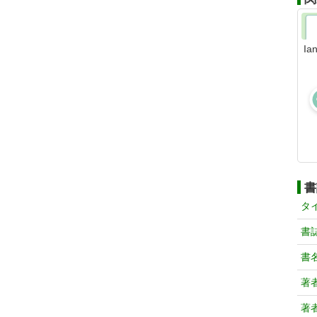
Ia
書
タ
書
書
著
著