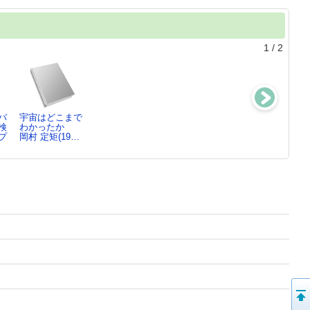
1
/
2
バ
宇宙はどこまで
宇宙のアルバム
The giant book
検
わかったか
森本 雅樹／さ
of…
プ
岡村 定矩(19…
く…
text by …