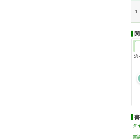
1
関
浜
書
タ
書