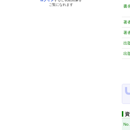
ログイン
すると表紙画像を
ご覧になれます
書
著
著
出
出
資
No.