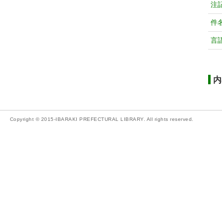
注
件
言
内
Copyright © 2015-IBARAKI PREFECTURAL LIBRARY. All rights reserved.