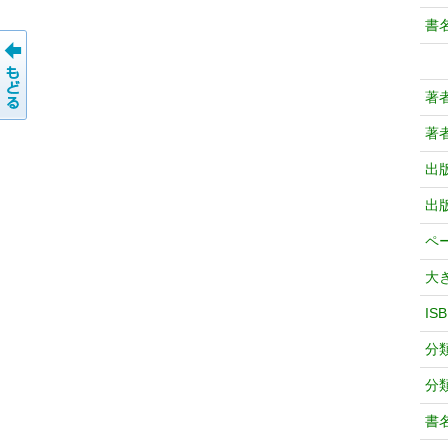
書
著
著
出
出
ペ
大
IS
分
分
書