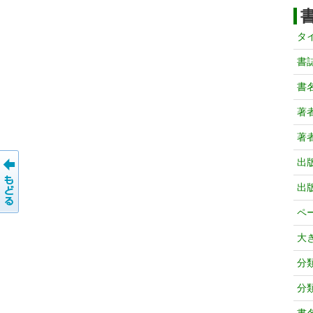
タ
書
書
著
著
出
出
ペ
大
分
分