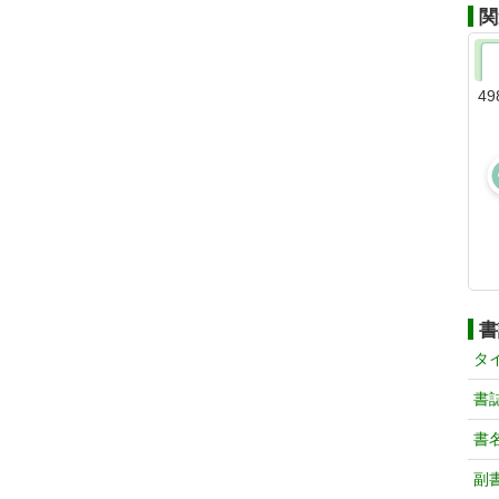
関
49
書
タ
書
書
副