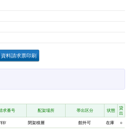
貸
請求番号
配架場所
帯出区分
状態
出
/ｵｵ/
閉架積層
館外可
在庫
○