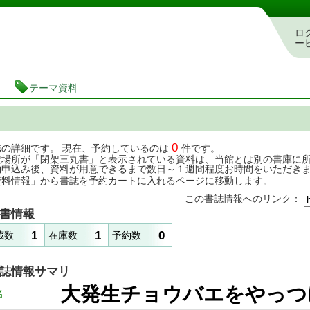
茨城県立図書館 蔵書検索・予約システム
ロ
ー
テーマ資料
0
誌の詳細です。 現在、予約しているのは
件です。
架場所が「閉架三丸書」と表示されている資料は、当館とは別の書庫に
約申込み後、資料が用意できるまで数日～１週間程度お時間をいただき
資料情報」から書誌を予約カートに入れるページに移動します。
この書誌情報へのリンク：
書情報
1
1
0
蔵数
在庫数
予約数
誌情報サマリ
大発生チョウバエを
名