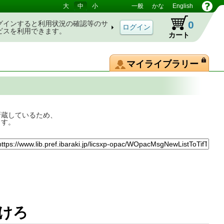
大
中
小
一般
かな
English
0
グインすると利用状況の確認等のサ
ビスを利用できます。
カート
マイライブラリー
所蔵しているため、
ます。
やっつけろ