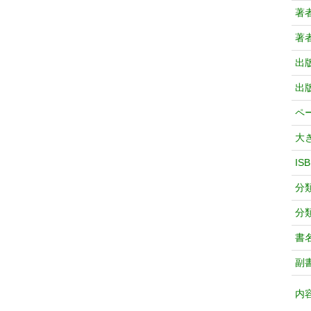
著
著
出
出
ペ
大
IS
分
分
書
副
内