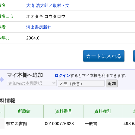
者名
大滝 浩太郎／取材・文
者名ヨミ
オオタキ コウタロウ
版者
河出書房新社
版年月
2004.6
マイ本棚へ追加
ログイン
するとマイ本棚を利用できます。
料情報
.
所蔵館
資料番号
資料種別
県立図書館
001000776623
一般書
498.6