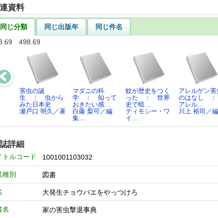
連資料
同じ分類
同じ出版年
同じ件名
8.69 498.69
害虫の誕
マダニの科
蚊が歴史をつく
アレルゲン害
生 ： 虫から
学 ： 知って
った ： 世界
のはなし 
みた日本史
おきたい感…
史で暗…
アレル…
瀬戸口 明久／著
白藤 梨可／編
ティモシー・ワ
川上 裕司／
集…
イ…
誌詳細
イトルコード
1001001103032
誌種別
図書
名
大発生チョウバエをやっつけろ
書名
家の害虫撃退事典