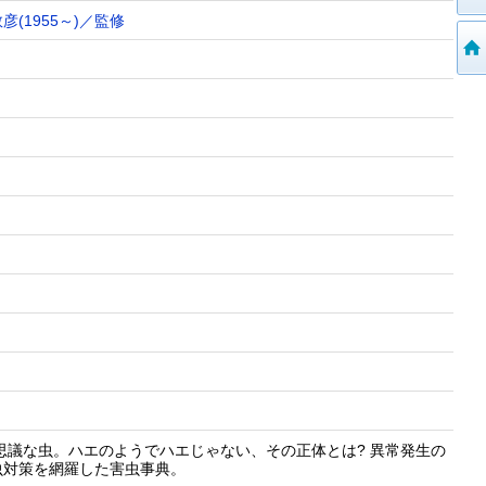
彦(1955～)／監修
コ
思議な虫。ハエのようでハエじゃない、その正体とは? 異常発生の
虫対策を網羅した害虫事典。