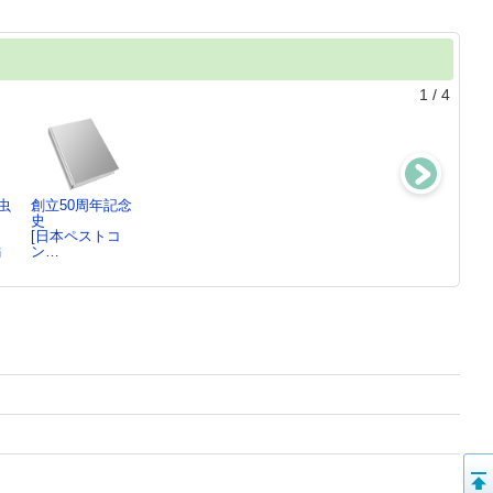
1
/
4
虫
創立50周年記念
家庭用殺虫剤こ
招かれない虫た
身近な有害生物
：
史
こが知りたい!
ちの話 ： 虫
これな～に？
[日本ペストコ
くろにゃこ。／
がもた…
編
ン…
ま…
日本昆虫科学連
合…