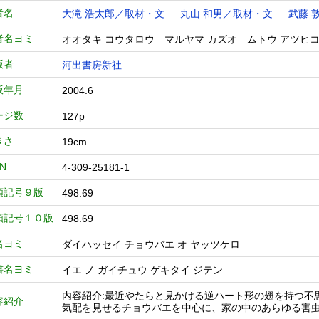
者名
大滝 浩太郎／取材・文
丸山 和男／取材・文
武藤 敦
者名ヨミ
オオタキ コウタロウ マルヤマ カズオ ムトウ アツヒ
版者
河出書房新社
版年月
2004.6
ージ数
127p
きさ
19cm
BN
4-309-25181-1
類記号９版
498.69
類記号１０版
498.69
名ヨミ
ダイハッセイ チョウバエ オ ヤッツケロ
書名ヨミ
イエ ノ ガイチュウ ゲキタイ ジテン
内容紹介:最近やたらと見かける逆ハート形の翅を持つ不
容紹介
気配を見せるチョウバエを中心に、家の中のあらゆる害