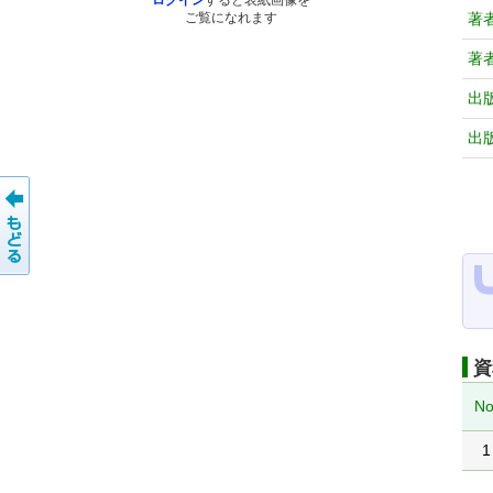
ログイン
すると表紙画像を
著
ご覧になれます
著
出
出
資
No
1