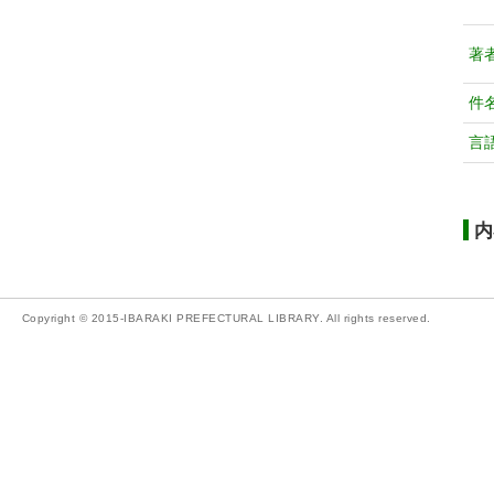
著
件
言
内
Copyright © 2015-IBARAKI PREFECTURAL LIBRARY. All rights reserved.