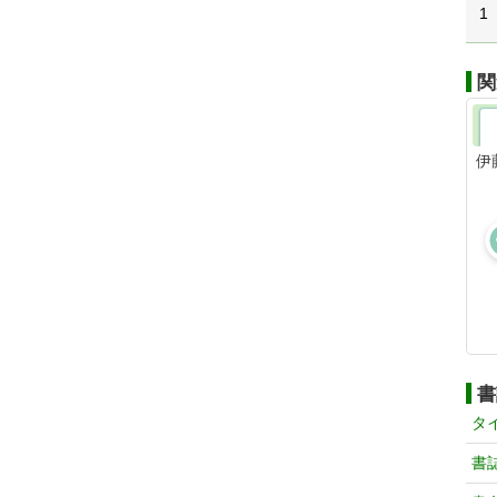
1
関
伊
書
タ
書