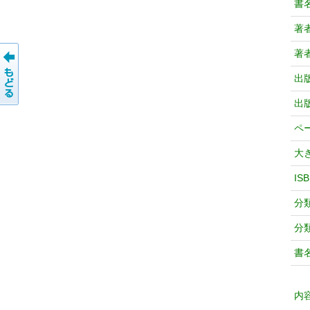
書
著
著
出
出
ペ
大
IS
分
分
書
内