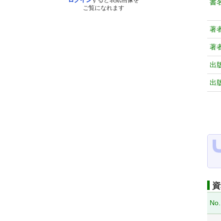
ログイン
すると表紙画像を
書
ご覧になれます
著
著
出
出
資
No.