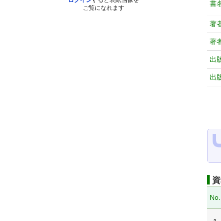
ログイン
すると表紙画像を
書
ご覧になれます
著
著
出
出
資
No.