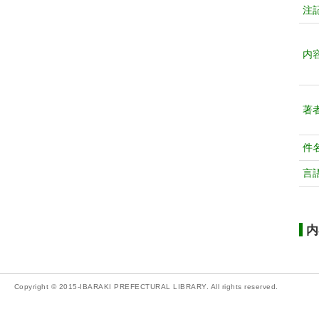
注
内
著
件
言
内
Copyright © 2015-IBARAKI PREFECTURAL LIBRARY. All rights reserved.