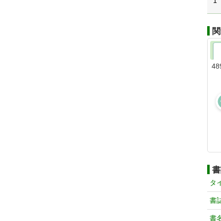
1
関
48
書
タ
書
書