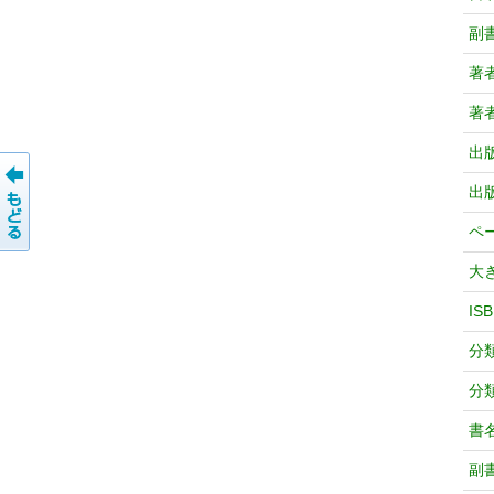
副
著
著
出
出
ペ
大
IS
分
分
書
副