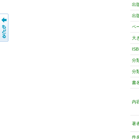
出
出
ペ
大
IS
分
分
書
内
著
件