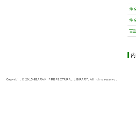
件
件
言
内
Copyright © 2015-IBARAKI PREFECTURAL LIBRARY. All rights reserved.