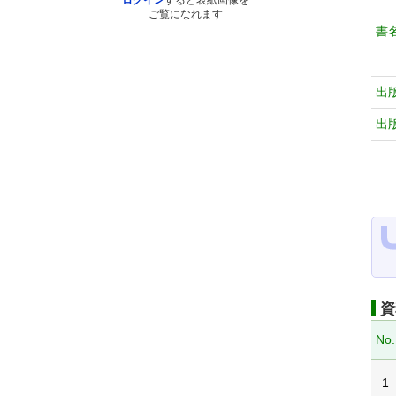
ログイン
すると表紙画像を
ご覧になれます
書
出
出
資
No.
1