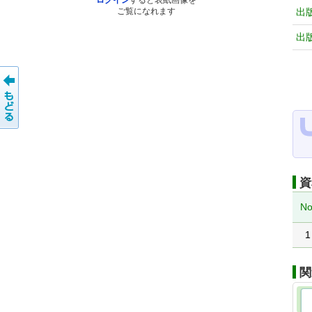
ログイン
すると表紙画像を
出
ご覧になれます
出
資
No
1
関