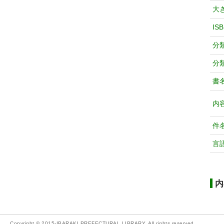
大
IS
分
分
書
内
件
言
内
Copyright © 2015-IBARAKI PREFECTURAL LIBRARY. All rights reserved.