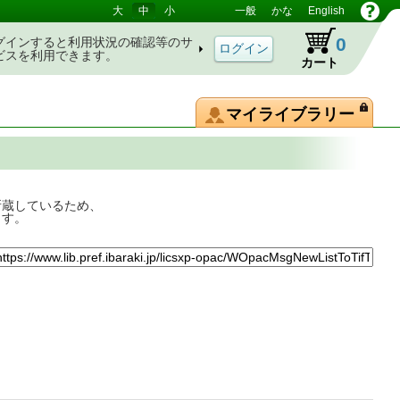
大
中
小
一般
かな
English
0
グインすると利用状況の確認等のサ
ビスを利用できます。
カート
マイライブラリー
所蔵しているため、
ます。
最前線