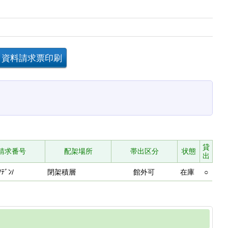
貸
請求番号
配架場所
帯出区分
状態
出
/ﾃﾞﾝ/
閉架積層
館外可
在庫
○