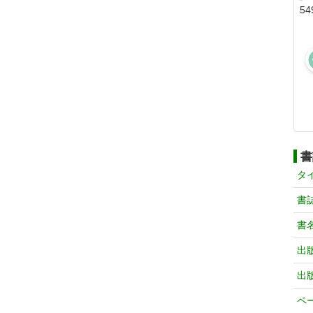
54
書
タ
書
書
出
出
ペ