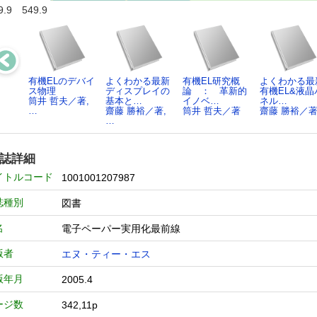
9.9 549.9
有機ELのデバイ
よくわかる最新
有機EL研究概
よくわかる最
ス物理
ディスプレイの
論 ： 革新的
有機EL&液晶
筒井 哲夫／著,
基本と…
イノベ…
ネル…
…
齋藤 勝裕／著,
筒井 哲夫／著
齋藤 勝裕／
…
誌詳細
イトルコード
1001001207987
誌種別
図書
名
電子ペーパー実用化最前線
版者
エヌ・ティー・エス
版年月
2005.4
ージ数
342,11p