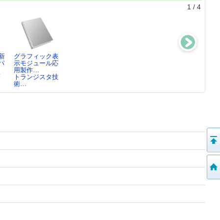
1
/
4
新
グラフィック表
有機ELのデバイ
ディスプレイ用
電子ペーパーの
パ
示モジュール応
ス物理・材料化
材料
最新技術動向と
用製作…
学・…
高分子学会／編
応用展…
著
トランジスタ技
安達 千波矢(1…
集
面谷 信／監修
術…