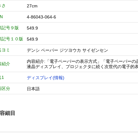
きさ
27cm
BN
4-86043-064-6
類記号９版
549.9
類記号１０版
549.9
名ヨミ
デンシ ペーパー ジツヨウカ サイゼンセン
内容紹介:「電子ペーパーの表示方式」「電子ペーパーの
容紹介
液晶ディスプレイ、プロジェクタに続く次世代の電子的
名1
ディスプレイ(情報)
語区分
日本語
容細目