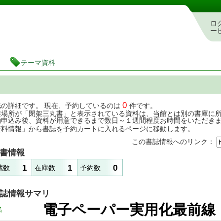
茨城県立図書館 蔵書検索・予約システム
ロ
ー
テーマ資料
0
誌の詳細です。 現在、予約しているのは
件です。
架場所が「閉架三丸書」と表示されている資料は、当館とは別の書庫に
約申込み後、資料が用意できるまで数日～１週間程度お時間をいただき
資料情報」から書誌を予約カートに入れるページに移動します。
この書誌情報へのリンク：
書情報
1
1
0
蔵数
在庫数
予約数
誌情報サマリ
電子ペーパー実用化
名