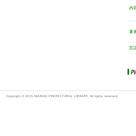
内
著
言
内
Copyright © 2015-IBARAKI PREFECTURAL LIBRARY. All rights reserved.