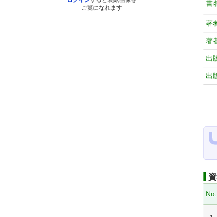
ログイン
すると表紙画像を
書
ご覧になれます
著
著
出
出
資
No.