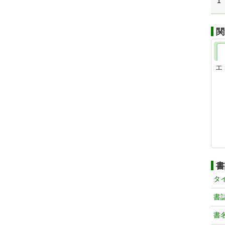
1
関
エ
書
タ
書
書