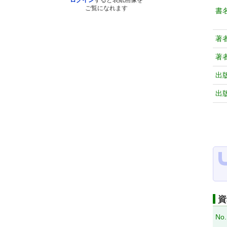
ログイン
すると表紙画像を
ご覧になれます
書
著
著
出
出
資
No.