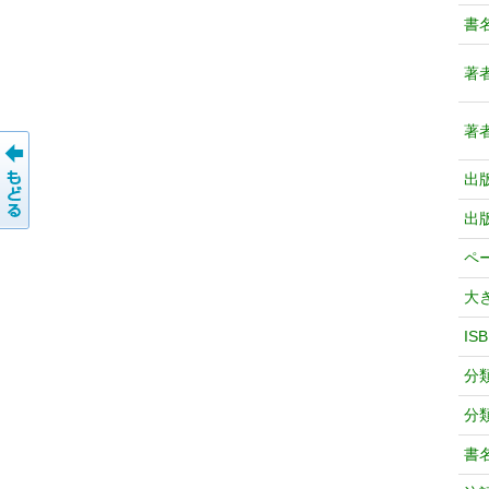
書
著
著
出
出
ペ
大
IS
分
分
書