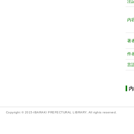
注
内
著
件
言
内
Copyright © 2015-IBARAKI PREFECTURAL LIBRARY. All rights reserved.