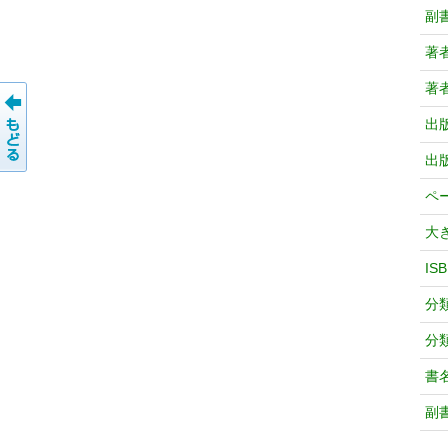
副
著
著
出
出
ペ
大
IS
分
分
書
副