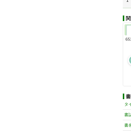
1
関
65
書
タ
書
書