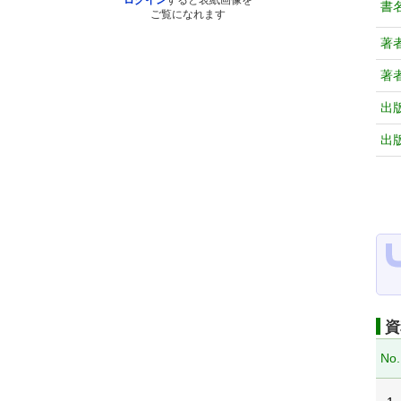
ログイン
すると表紙画像を
書
ご覧になれます
著
著
出
出
資
No.