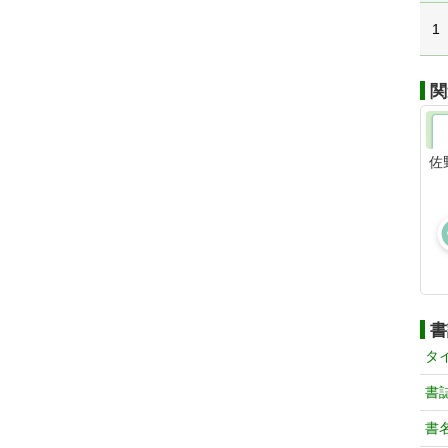
1
関
佐
書
タ
書
書