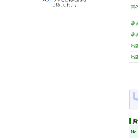
ログイン
すると表紙画像を
ご覧になれます
書
著
著
出
出
資
No.