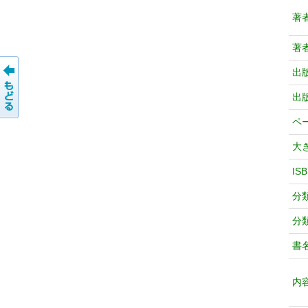
著
著
出
出
ペ
大
IS
分
分
書
内