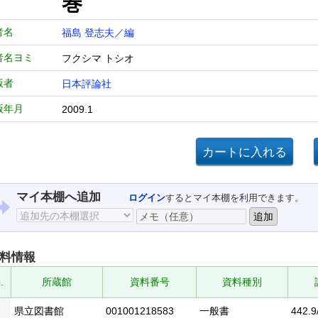
巻
者名
福島 登志夫／編
者名ヨミ
フクシマ トシオ
版者
日本評論社
版年月
2009.1
マイ本棚へ追加
ログイン
するとマイ本棚を利用できます。
料情報
.
所蔵館
資料番号
資料種別
県立図書館
001001218583
一般書
442.9