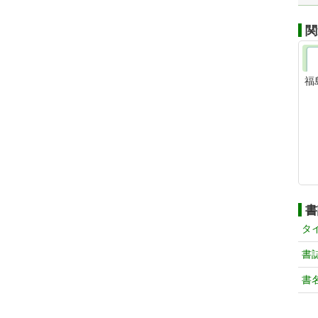
関
福
書
タ
書
書