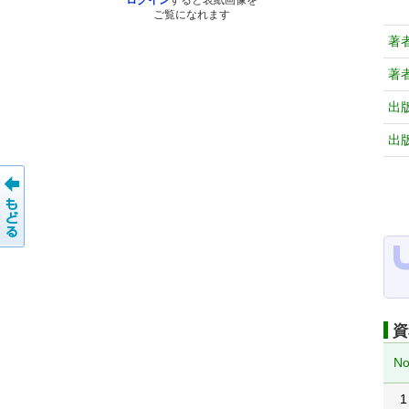
ログイン
すると表紙画像を
ご覧になれます
著
著
出
出
資
No
1