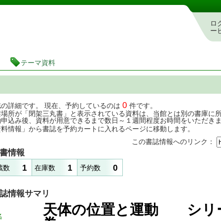
茨城県立図書館 蔵書検索・予約システム
ロ
ー
テーマ資料
0
誌の詳細です。 現在、予約しているのは
件です。
架場所が「閉架三丸書」と表示されている資料は、当館とは別の書庫に
約申込み後、資料が用意できるまで数日～１週間程度お時間をいただき
資料情報」から書誌を予約カートに入れるページに移動します。
この書誌情報へのリンク：
書情報
1
1
0
蔵数
在庫数
予約数
誌情報サマリ
天体の位置と運動 シリー
名