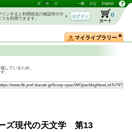
大
中
小
一般
かな
English
0
グインすると利用状況の確認等のサ
ビスを利用できます。
カート
マイライブラリー
所蔵しているため、
ます。
ズ現代の天文学 第13