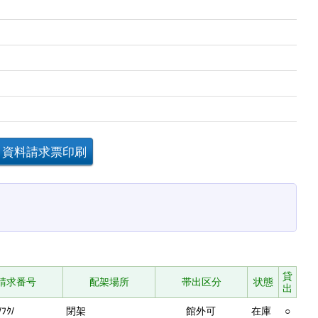
貸
請求番号
配架場所
帯出区分
状態
出
/ﾌｸ/
閉架
館外可
在庫
○