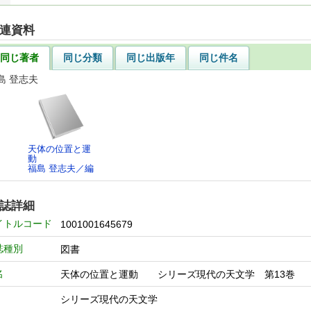
連資料
同じ著者
同じ分類
同じ出版年
同じ件名
島 登志夫
天体の位置と運
動
福島 登志夫／編
誌詳細
イトルコード
1001001645679
誌種別
図書
名
天体の位置と運動 シリーズ現代の天文学 第1
シリーズ現代の天文学