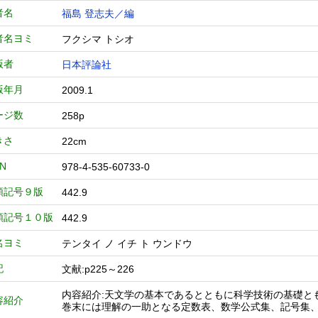
者名
福島 登志夫／編
者名ヨミ
フクシマ トシオ
版者
日本評論社
版年月
2009.1
ージ数
258p
きさ
22cm
BN
978-4-535-60733-0
類記号９版
442.9
類記号１０版
442.9
名ヨミ
テンタイ ノ イチ ト ウンドウ
記
文献:p225～226
内容紹介:天文学の基本であるとともに科学技術の基礎と
容紹介
巻末には理解の一助となる定数表、数学公式集、記号集