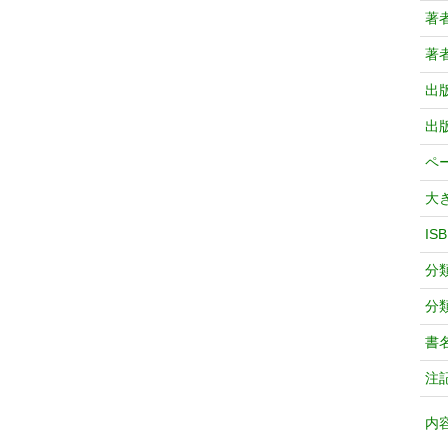
著
著
出
出
ペ
大
IS
分
分
書
注
内