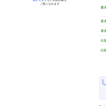
ログイン
すると表紙画像を
ご覧になれます
書
著
著
出
出