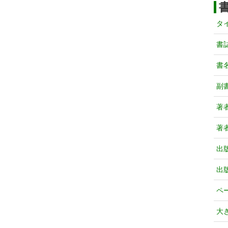
タ
書
書
副
著
著
出
出
ペ
大