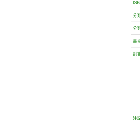
IS
分
分
書
副
注