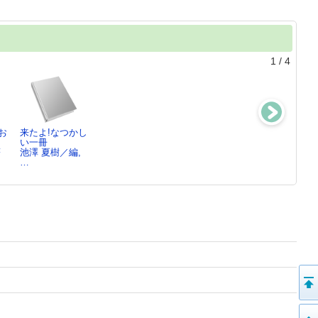
1
/
4
お
来たよ!なつかし
ノイエ・ハイマ
ジブリをめぐる
天はあおあお野
い一冊
ート
冒険
はひろび
著
池澤 夏樹／編,
池澤 夏樹／著
鈴木 敏夫／著,
ろ ： 池澤…
…
…
池澤 夏樹／著,
…