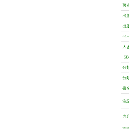
著
出
出
ペ
大
IS
分
分
書
注
内