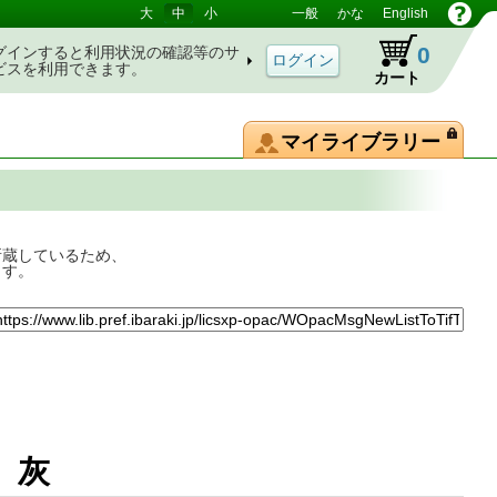
大
中
小
一般
かな
English
0
グインすると利用状況の確認等のサ
ビスを利用できます。
カート
マイライブラリー
所蔵しているため、
ます。
庭、灰