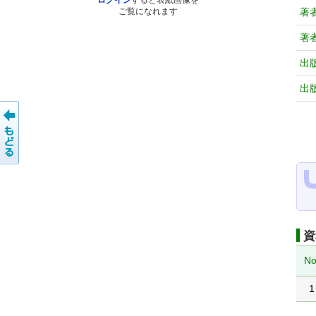
ログイン
すると表紙画像を
著
ご覧になれます
著
出
出
資
No
1