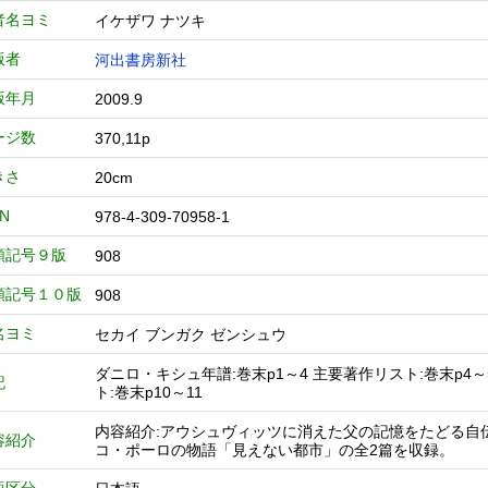
者名ヨミ
イケザワ ナツキ
版者
河出書房新社
版年月
2009.9
ージ数
370,11p
きさ
20cm
BN
978-4-309-70958-1
類記号９版
908
類記号１０版
908
名ヨミ
セカイ ブンガク ゼンシュウ
ダニロ・キシュ年譜:巻末p1～4 主要著作リスト:巻末p4
記
ト:巻末p10～11
内容紹介:アウシュヴィッツに消えた父の記憶をたどる自
容紹介
コ・ポーロの物語「見えない都市」の全2篇を収録。