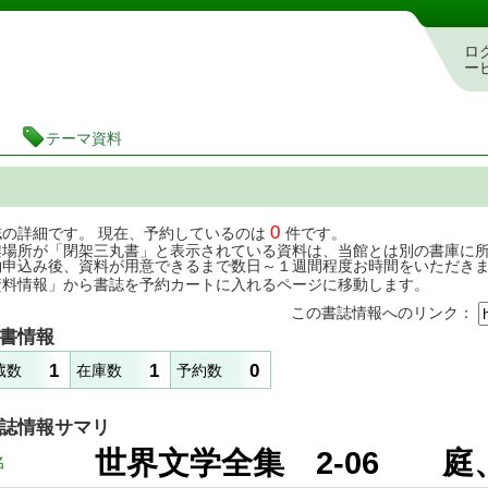
茨城県立図書館 蔵書検索・予約システム
ロ
ー
テーマ資料
0
誌の詳細です。 現在、予約しているのは
件です。
架場所が「閉架三丸書」と表示されている資料は、当館とは別の書庫に
約申込み後、資料が用意できるまで数日～１週間程度お時間をいただき
資料情報」から書誌を予約カートに入れるページに移動します。
この書誌情報へのリンク：
書情報
1
1
0
蔵数
在庫数
予約数
誌情報サマリ
世界文学全集 2-06 
名