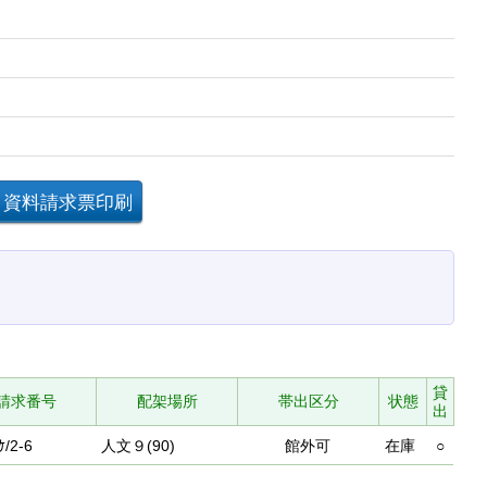
貸
請求番号
配架場所
帯出区分
状態
出
ｹ/2-6
人文９(90)
館外可
在庫
○