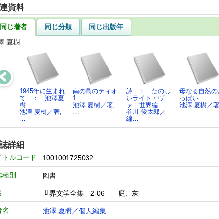
連資料
同じ著者
同じ分類
同じ出版年
澤 夏樹
1945年に生まれ
南の島のティオ
詩 ： たのし
母なる自然の
て ： 池澤夏
1
いライト・ヴ
っぱい
樹…
池澤 夏樹／著,
ァ…世界編
池澤 夏樹／
池澤 夏樹／著,
…
谷川 俊太郎／
…
編…
誌詳細
イトルコード
1001001725032
誌種別
図書
名
世界文学全集 2-06 庭、灰
者名
池澤 夏樹／個人編集