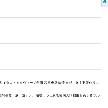
～5 イタロ・カルヴィーノ年譜 和田忠彦編:巻末p6～9 主要著作リス
伝的長篇「庭、灰」と、崩壊しつつある帝国の諸都市をめぐるマル