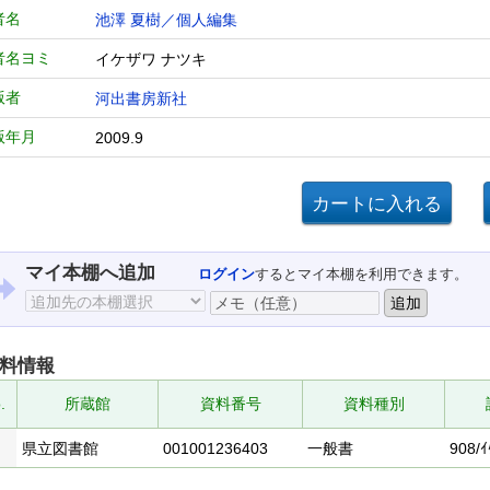
者名
池澤 夏樹／個人編集
者名ヨミ
イケザワ ナツキ
版者
河出書房新社
版年月
2009.9
マイ本棚へ追加
ログイン
するとマイ本棚を利用できます。
料情報
.
所蔵館
資料番号
資料種別
県立図書館
001001236403
一般書
908/ｲ