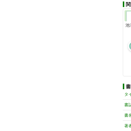
関
池
書
タ
書
書
著