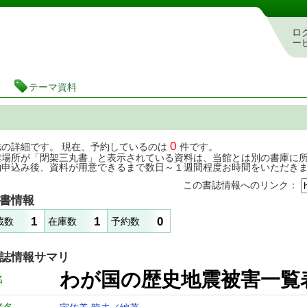
茨城県立図書館 蔵書検索・予約システム
ロ
ー
テーマ資料
0
誌の詳細です。 現在、予約しているのは
件です。
架場所が「閉架三丸書」と表示されている資料は、当館とは別の書庫に
約申込み後、資料が用意できるまで数日～１週間程度お時間をいただき
この書誌情報へのリンク：
書情報
1
1
0
蔵数
在庫数
予約数
誌情報サマリ
わが国の歴史地震被
名