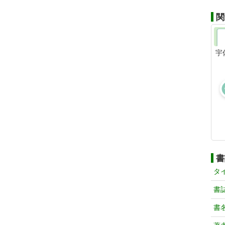
関
宇
書
タ
書
書