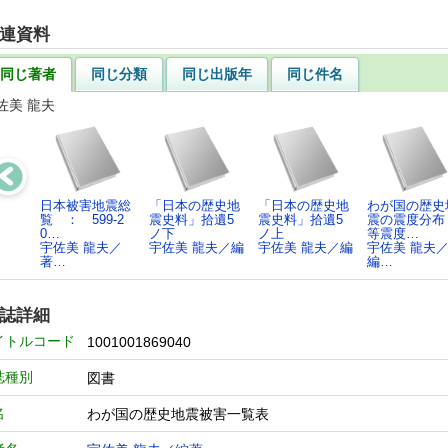
連資料
同じ著者
同じ分類
同じ出版年
同じ件名
佐美 龍夫
日本被害地震総
「日本の歴史地
「日本の歴史地
わが国の歴史
覧 ： 599-2
震史料」拾遺5
震史料」拾遺5
震の震度分布
0…
ノ下
ノ上
等震度…
宇佐美 龍夫／
宇佐美 龍夫／編
宇佐美 龍夫／編
宇佐美 龍夫
著…
編…
誌詳細
イトルコード
1001001869040
誌種別
図書
名
わが国の歴史地震被害一覧表