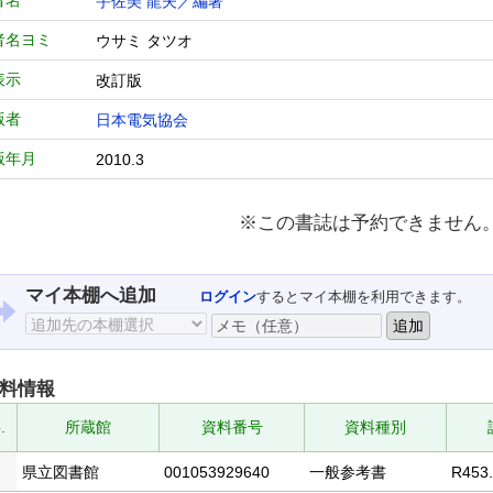
者名
宇佐美 龍夫／編著
者名ヨミ
ウサミ タツオ
表示
改訂版
版者
日本電気協会
版年月
2010.3
※この書誌は予約できません
マイ本棚へ追加
ログイン
するとマイ本棚を利用できます。
料情報
.
所蔵館
資料番号
資料種別
県立図書館
001053929640
一般参考書
R453.