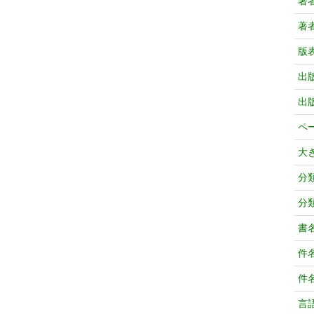
著
著
版
出
出
ペ
大
分
分
書
件
件
言