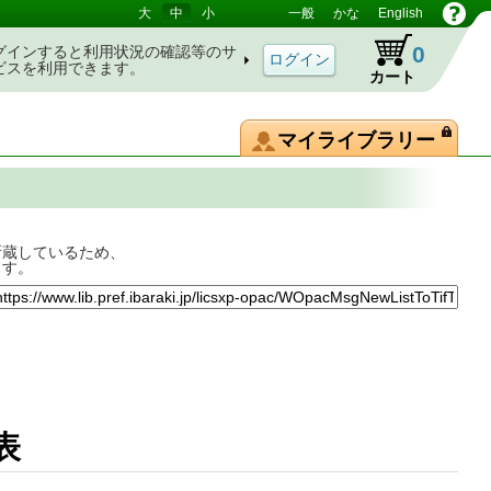
大
中
小
一般
かな
English
0
グインすると利用状況の確認等のサ
ビスを利用できます。
カート
マイライブラリー
所蔵しているため、
ます。
害一覧表