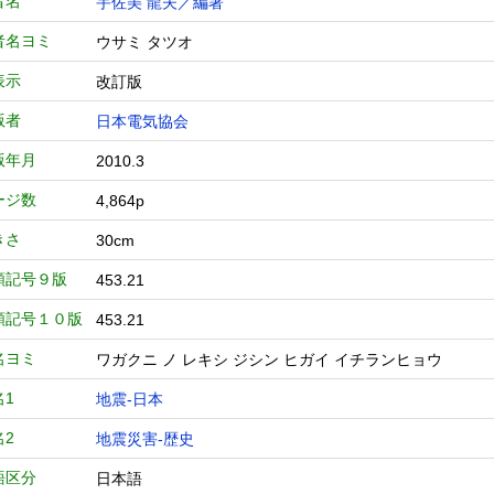
者名
宇佐美 龍夫／編著
者名ヨミ
ウサミ タツオ
表示
改訂版
版者
日本電気協会
版年月
2010.3
ージ数
4,864p
きさ
30cm
類記号９版
453.21
類記号１０版
453.21
名ヨミ
ワガクニ ノ レキシ ジシン ヒガイ イチランヒョウ
名1
地震-日本
名2
地震災害-歴史
語区分
日本語