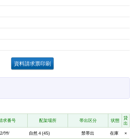
。
貸
請求番号
配架場所
帯出区分
状態
出
2/ｳｻ/
自然４(45)
禁帯出
在庫
×