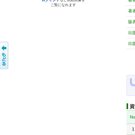
著
ログイン
すると表紙画像を
ご覧になれます
著
版
出
出
資
No
1