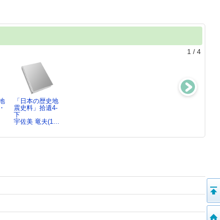
1
/
4
地
「日本の歴史地
「日本の歴史地
「日本の歴史地
安政2年10月2日
・
震史料」拾遺4-
震史料」拾遺4-
震史料」拾遺3
(西暦1855年…
下
上
宇佐美 竜夫(1…
〔宇佐美 竜夫
／
宇佐美 竜夫(1…
宇佐美 竜夫(1…
…